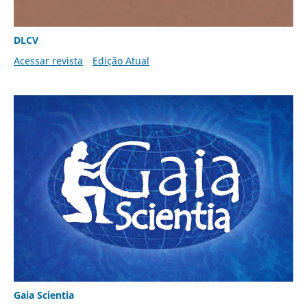
DLCV
Acessar revista
Edição Atual
Gaia Scientia