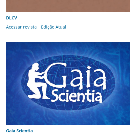
DLCV
Acessar revista
Edição Atual
Gaia Scientia