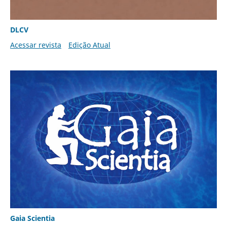
DLCV
Acessar revista
Edição Atual
Gaia Scientia