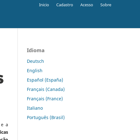
Inicio
Cadastro
Acesso
Sobre
Idioma
Deutsch
English
Español (España)
Français (Canada)
Français (France)
Italiano
Português (Brasil)
 e a
icas
ação