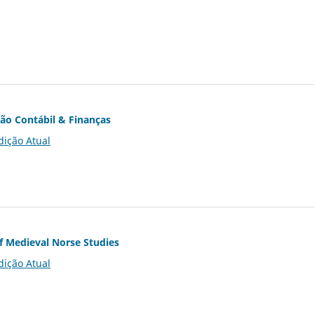
ção Contábil & Finanças
dição Atual
of Medieval Norse Studies
dição Atual