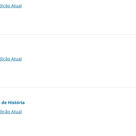
dição Atual
dição Atual
 de História
dição Atual