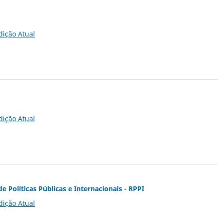
dição Atual
dição Atual
de Políticas Públicas e Internacionais - RPPI
dição Atual