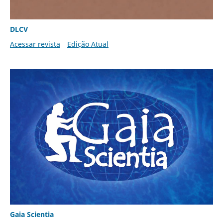
DLCV
Acessar revista
Edição Atual
Gaia Scientia