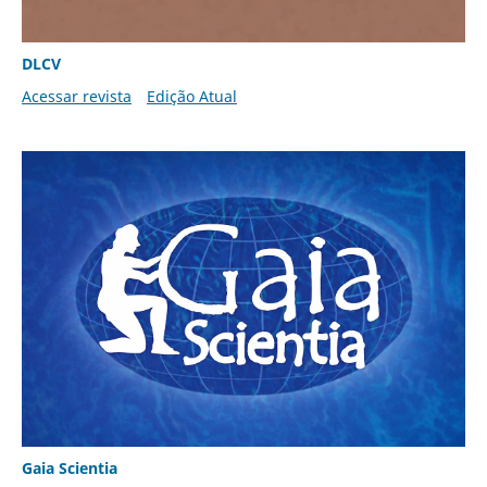
DLCV
Acessar revista
Edição Atual
Gaia Scientia