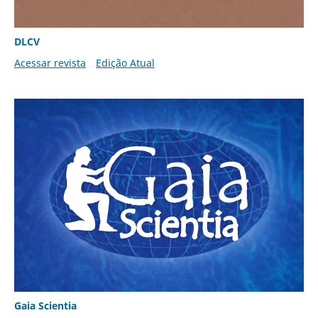
DLCV
Acessar revista
Edição Atual
Gaia Scientia