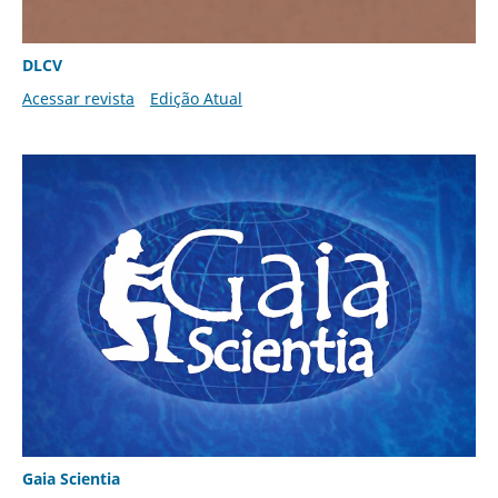
DLCV
Acessar revista
Edição Atual
Gaia Scientia