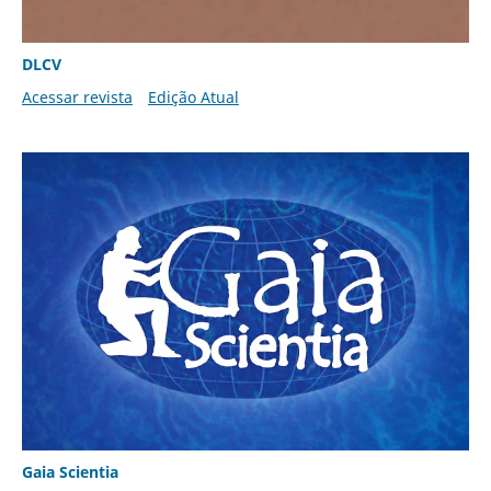
DLCV
Acessar revista
Edição Atual
Gaia Scientia