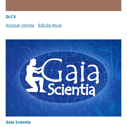
DLCV
Acessar revista
Edição Atual
Gaia Scientia