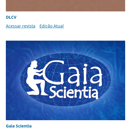
DLCV
Acessar revista
Edição Atual
Gaia Scientia