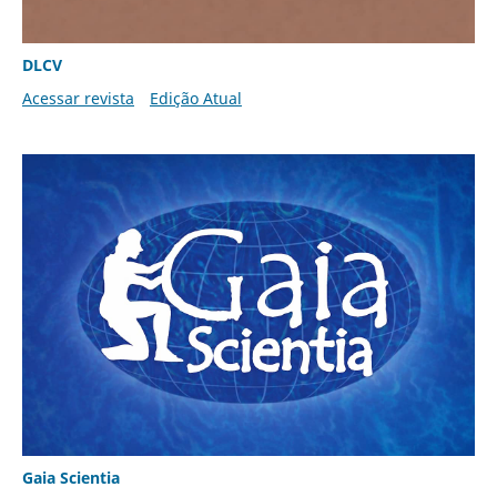
DLCV
Acessar revista
Edição Atual
Gaia Scientia