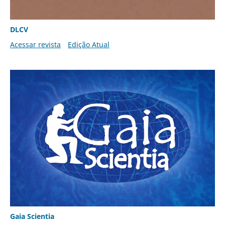
DLCV
Acessar revista
Edição Atual
Gaia Scientia