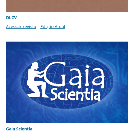
DLCV
Acessar revista
Edição Atual
Gaia Scientia