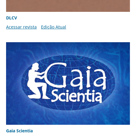
DLCV
Acessar revista
Edição Atual
Gaia Scientia