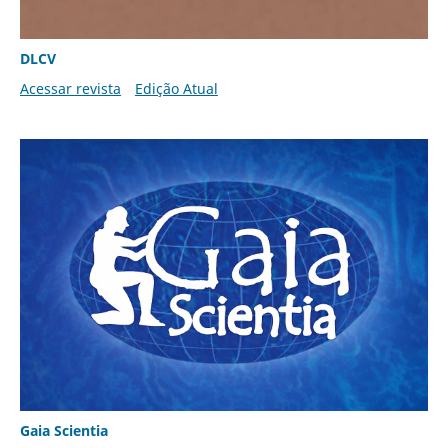
DLCV
Acessar revista
Edição Atual
Gaia Scientia