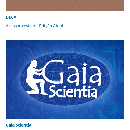
DLCV
Acessar revista
Edição Atual
Gaia Scientia