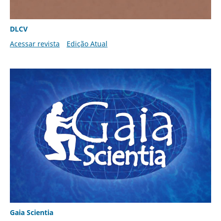
DLCV
Acessar revista
Edição Atual
Gaia Scientia