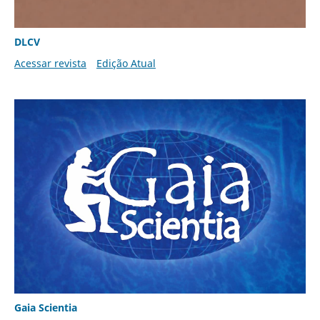
DLCV
Acessar revista
Edição Atual
Gaia Scientia