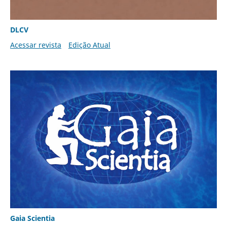
DLCV
Acessar revista
Edição Atual
Gaia Scientia