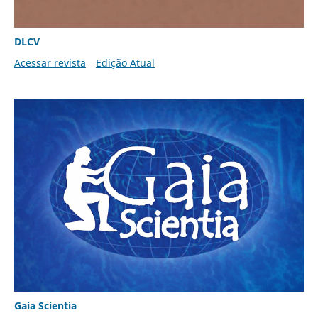
DLCV
Acessar revista
Edição Atual
Gaia Scientia