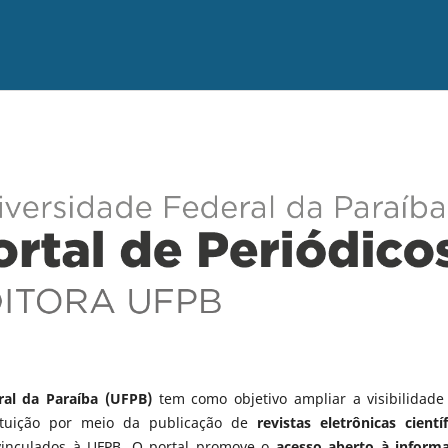
ral da Paraíba (UFPB)
tem como objetivo ampliar a visibilidade
tituição por meio da publicação de
revistas eletrônicas científ
vinculados à UFPB. O portal promove o
acesso aberto à inform