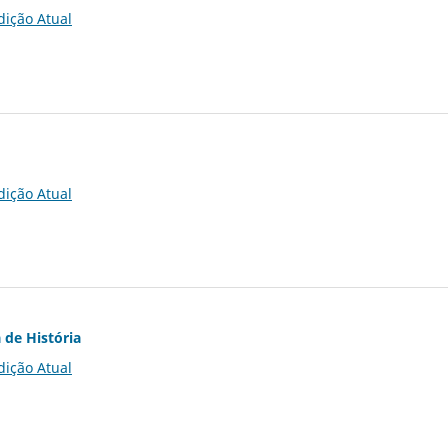
dição Atual
dição Atual
 de História
dição Atual