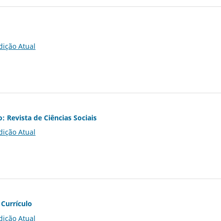
dição Atual
o: Revista de Ciências Sociais
dição Atual
 Currículo
dição Atual