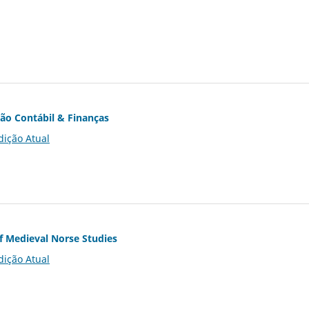
ção Contábil & Finanças
dição Atual
of Medieval Norse Studies
dição Atual