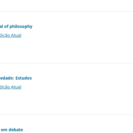
al of philosophy
dição Atual
iedade: Estudos
dição Atual
 em debate