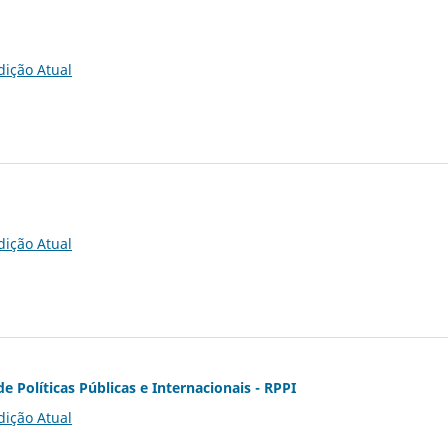
dição Atual
dição Atual
de Políticas Públicas e Internacionais - RPPI
dição Atual