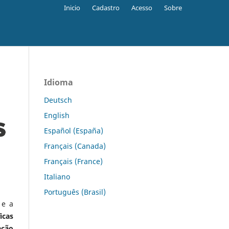
Inicio
Cadastro
Acesso
Sobre
Idioma
Deutsch
English
Español (España)
Français (Canada)
Français (France)
Italiano
Português (Brasil)
 e a
icas
ação