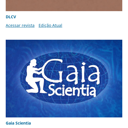
DLCV
Acessar revista
Edição Atual
Gaia Scientia