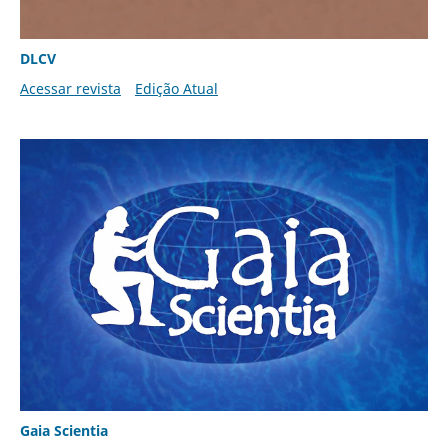
DLCV
Acessar revista
Edição Atual
Gaia Scientia