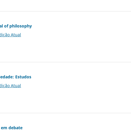
al of philosophy
dição Atual
iedade: Estudos
dição Atual
 em debate