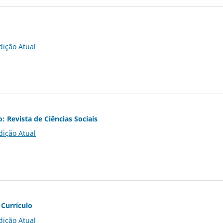
dição Atual
o: Revista de Ciências Sociais
dição Atual
 Currículo
dição Atual