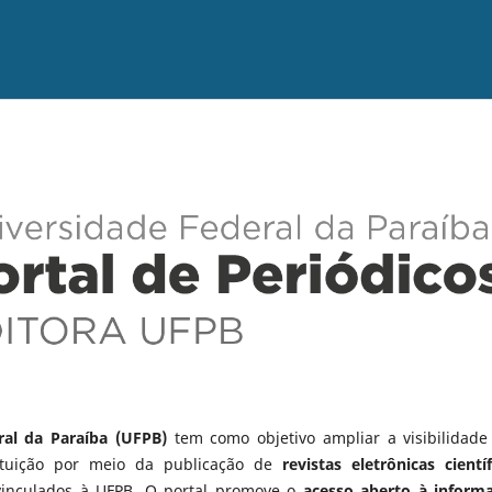
ral da Paraíba (UFPB)
tem como objetivo ampliar a visibilidade
tituição por meio da publicação de
revistas eletrônicas científ
vinculados à UFPB. O portal promove o
acesso aberto à inform