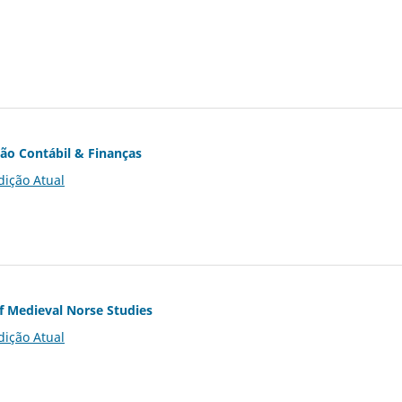
ção Contábil & Finanças
dição Atual
of Medieval Norse Studies
dição Atual