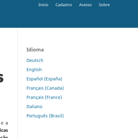
Inicio
Cadastro
Acesso
Sobre
Idioma
Deutsch
English
Español (España)
Français (Canada)
Français (France)
Italiano
Português (Brasil)
 e a
icas
ação