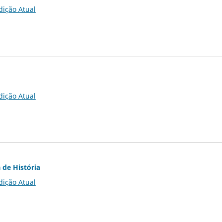
dição Atual
dição Atual
 de História
dição Atual