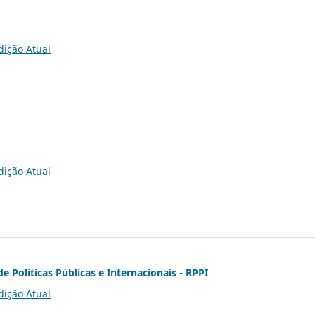
dição Atual
dição Atual
de Políticas Públicas e Internacionais - RPPI
dição Atual