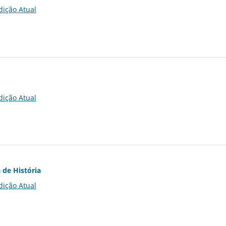
dição Atual
dição Atual
 de História
dição Atual