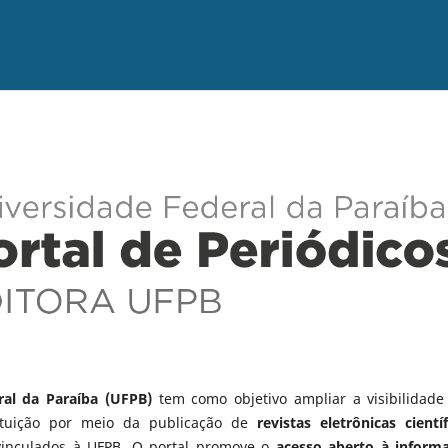
ral da Paraíba (UFPB)
tem como objetivo ampliar a visibilidade
tituição por meio da publicação de
revistas eletrônicas científ
vinculados à UFPB. O portal promove o
acesso aberto à inform