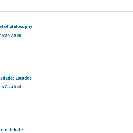
al of philosophy
dição Atual
iedade: Estudos
dição Atual
 em debate