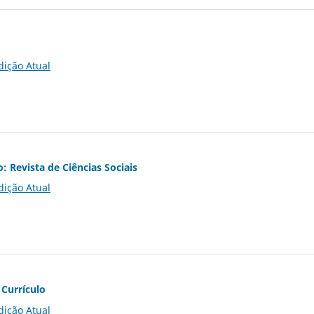
dição Atual
o: Revista de Ciências Sociais
dição Atual
 Currículo
dição Atual