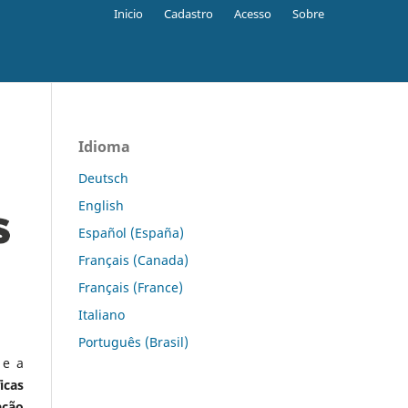
Inicio
Cadastro
Acesso
Sobre
Idioma
Deutsch
English
Español (España)
Français (Canada)
Français (France)
Italiano
Português (Brasil)
 e a
icas
ação