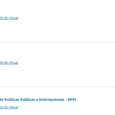
dição Atual
dição Atual
de Políticas Públicas e Internacionais - RPPI
dição Atual