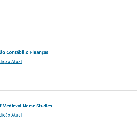
ção Contábil & Finanças
dição Atual
of Medieval Norse Studies
dição Atual