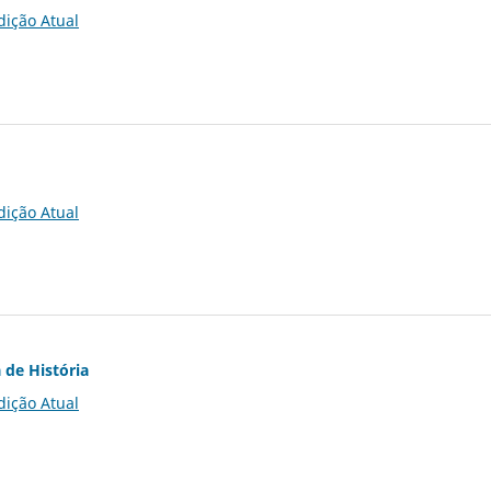
dição Atual
dição Atual
 de História
dição Atual