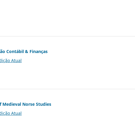
ção Contábil & Finanças
dição Atual
of Medieval Norse Studies
dição Atual