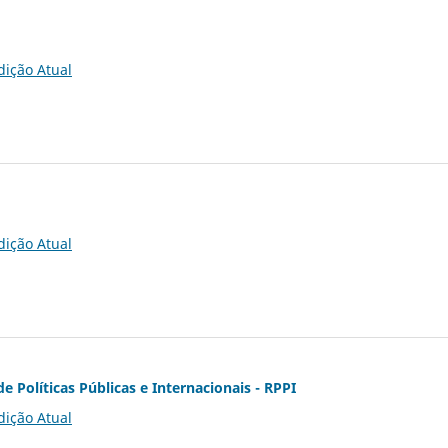
dição Atual
dição Atual
de Políticas Públicas e Internacionais - RPPI
dição Atual