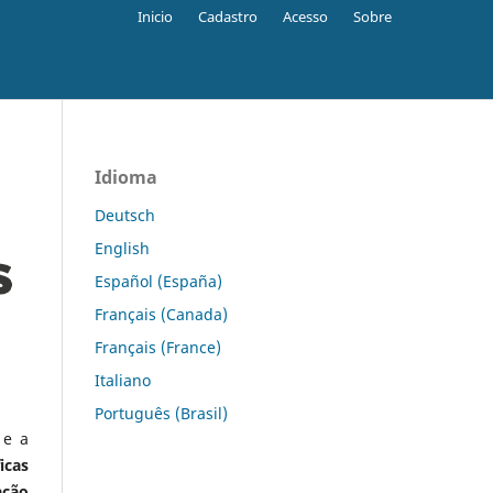
Inicio
Cadastro
Acesso
Sobre
Idioma
Deutsch
English
Español (España)
Français (Canada)
Français (France)
Italiano
Português (Brasil)
 e a
icas
ação