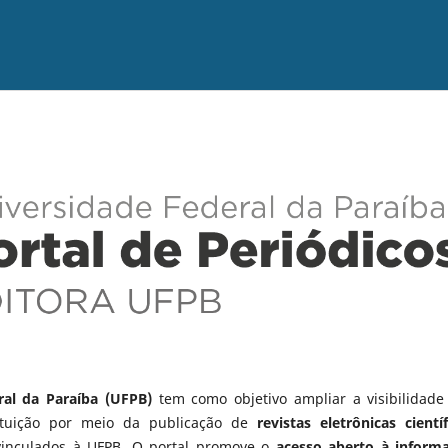
ral da Paraíba (UFPB)
tem como objetivo ampliar a visibilidade
tituição por meio da publicação de
revistas eletrônicas científ
vinculados à UFPB. O portal promove o
acesso aberto à inform