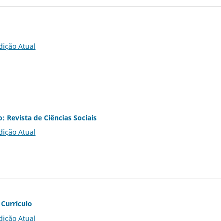
dição Atual
o: Revista de Ciências Sociais
dição Atual
 Currículo
dição Atual