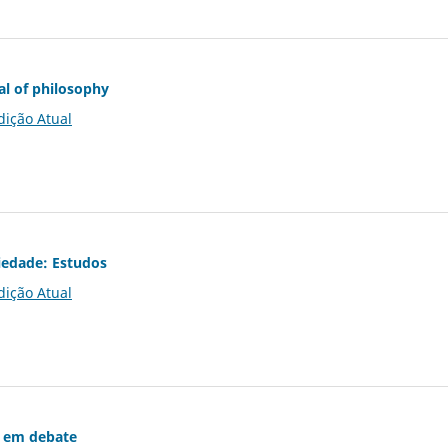
al of philosophy
dição Atual
iedade: Estudos
dição Atual
 em debate