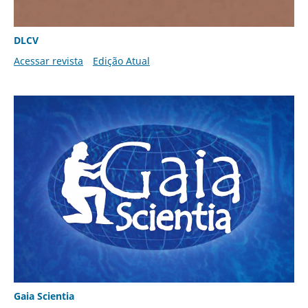
DLCV
Acessar revista
Edição Atual
Gaia Scientia