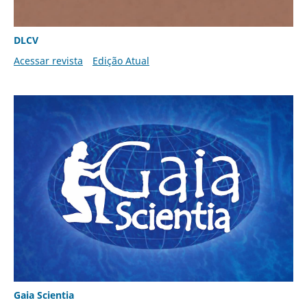
DLCV
Acessar revista
Edição Atual
Gaia Scientia