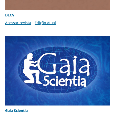
DLCV
Acessar revista
Edição Atual
Gaia Scientia