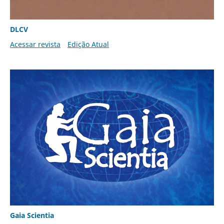
DLCV
Acessar revista
Edição Atual
Gaia Scientia