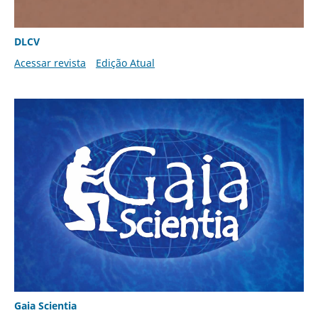
DLCV
Acessar revista
Edição Atual
Gaia Scientia