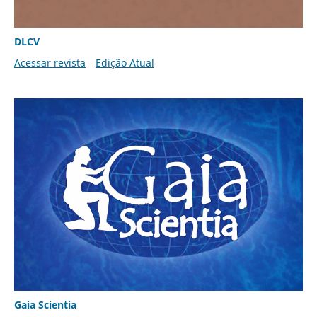
DLCV
Acessar revista
Edição Atual
Gaia Scientia