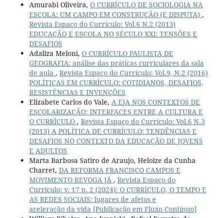
Amurabi Oliveira,
O CURRÍCULO DE SOCIOLOGIA NA
ESCOLA: UM CAMPO EM CONSTRUÇÃO (E DISPUTA)
,
Revista Espaço do Currículo: Vol.6 N.2 (2013)
EDUCAÇÃO E ESCOLA NO SÉCULO XXI: TENSÕES E
DESAFIOS
Adaliza Meloni,
O CURRÍCULO PAULISTA DE
GEOGRAFIA: análise das práticas curriculares da sala
de aula
,
Revista Espaço do Currículo: Vol.9, N.2 (2016)
POLÍTICAS EM CURRÍCULO: COTIDIANOS, DESAFIOS,
RESISTÊNCIAS E INVENÇÕES
Elizabete Carlos do Vale,
A EJA NOS CONTEXTOS DE
ESCOLARIZAÇÃO: INTERFACES ENTRE A CULTURA E
O CURRÍCULO
,
Revista Espaço do Currículo: Vol.6 N.3
(2013) A POLÍTICA DE CURRÍCULO: TENDÊNCIAS E
DESAFIOS NO CONTEXTO DA EDUCAÇÃO DE JOVENS
E ADULTOS
Marta Barbosa Satiro de Araujo, Heloize da Cunha
Charret,
DA REFORMA FRANCISCO CAMPOS E
MOVIMENTO REVOGA JÁ
,
Revista Espaço do
Currículo: v. 17 n. 2 (2024): O CURRÍCULO, O TEMPO E
AS REDES SOCIAIS: lugares de afetos e
aceleração da vida [Publicação em Fluxo Contínuo]