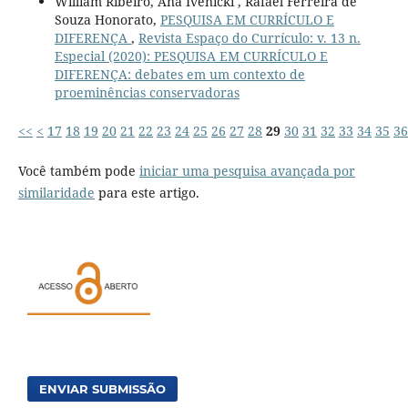
William Ribeiro, Ana Ivenicki , Rafael Ferreira de
Souza Honorato,
PESQUISA EM CURRÍCULO E
DIFERENÇA
,
Revista Espaço do Currículo: v. 13 n.
Especial (2020): PESQUISA EM CURRÍCULO E
DIFERENÇA: debates em um contexto de
proeminências conservadoras
<<
<
17
18
19
20
21
22
23
24
25
26
27
28
29
30
31
32
33
34
35
36
Você também pode
iniciar uma pesquisa avançada por
similaridade
para este artigo.
ENVIAR SUBMISSÃO