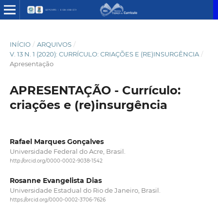
INÍCIO
/
ARQUIVOS
/
V. 13 N. 1 (2020): CURRÍCULO: CRIAÇÕES E (RE)INSURGÊNCIA
/
Apresentação
APRESENTAÇÃO - Currículo:
criações e (re)insurgência
Rafael Marques Gonçalves
Universidade Federal do Acre, Brasil.
http://orcid.org/0000-0002-9038-1542
Rosanne Evangelista Dias
Universidade Estadual do Rio de Janeiro, Brasil.
https://orcid.org/0000-0002-3706-7626