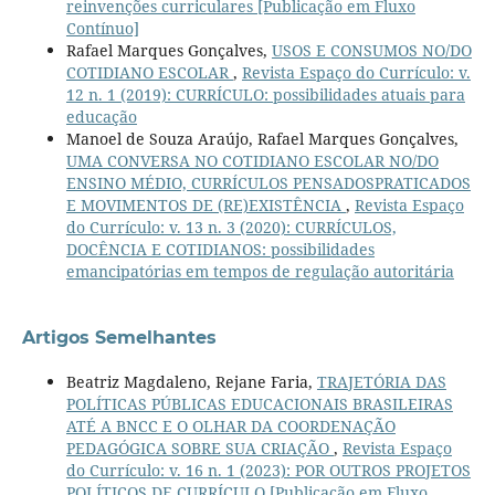
reinvenções curriculares [Publicação em Fluxo
Contínuo]
Rafael Marques Gonçalves,
USOS E CONSUMOS NO/DO
COTIDIANO ESCOLAR
,
Revista Espaço do Currículo: v.
12 n. 1 (2019): CURRÍCULO: possibilidades atuais para
educação
Manoel de Souza Araújo, Rafael Marques Gonçalves,
UMA CONVERSA NO COTIDIANO ESCOLAR NO/DO
ENSINO MÉDIO, CURRÍCULOS PENSADOSPRATICADOS
E MOVIMENTOS DE (RE)EXISTÊNCIA
,
Revista Espaço
do Currículo: v. 13 n. 3 (2020): CURRÍCULOS,
DOCÊNCIA E COTIDIANOS: possibilidades
emancipatórias em tempos de regulação autoritária
Artigos Semelhantes
Beatriz Magdaleno, Rejane Faria,
TRAJETÓRIA DAS
POLÍTICAS PÚBLICAS EDUCACIONAIS BRASILEIRAS
ATÉ A BNCC E O OLHAR DA COORDENAÇÃO
PEDAGÓGICA SOBRE SUA CRIAÇÃO
,
Revista Espaço
do Currículo: v. 16 n. 1 (2023): POR OUTROS PROJETOS
POLÍTICOS DE CURRÍCULO [Publicação em Fluxo