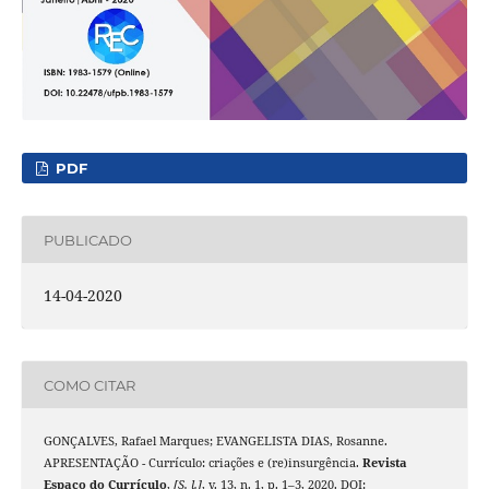
PDF
PUBLICADO
14-04-2020
COMO CITAR
GONÇALVES, Rafael Marques; EVANGELISTA DIAS, Rosanne.
APRESENTAÇÃO - Currículo: criações e (re)insurgência.
Revista
Espaço do Currículo
,
[S. l.]
, v. 13, n. 1, p. 1–3, 2020. DOI: