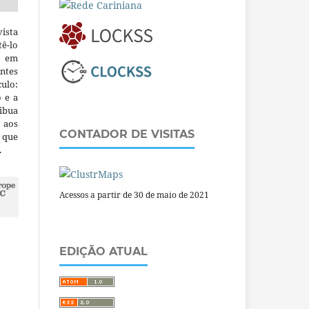
ista
ê-lo
m em
ntes
culo:
o e a
ibua
 aos
CONTADOR DE VISITAS
a que
.
Acessos a partir de 30 de maio de 2021
EDIÇÃO ATUAL