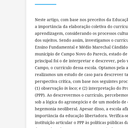
Neste artigo, com base nos preceitos da Educa
a importância da elaboração coletiva do currícu
aprendizagem, considerando os processos cultura
dos sujeitos. Sendo assim, investigamos o curríc
Ensino Fundamental e Médio Marechal Cândido 
município de Campo Novo do Parecis, estado de 
principal foi o de interpretar e descrever, pelo
Campo, o currículo dessa escola. Optamos pela 
realizamos um estudo de caso para descrever t
perspectiva crítica, com base nos seguintes pro
(1) observação
in loco
; e (2) interpretação do Pr
(PPP). Ao descrevermos o currículo, percebemos
sob a lógica do agronegócio e de um modelo de
hegemonia neoliberal. Apesar disso, a escola af
importância da educação libertadora. Verifica-s
instituição articular o PPP às políticas pública