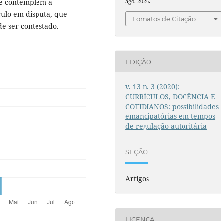
ue contemplem a
ago. 2026.
culo em disputa, que
Fomatos de Citação
e ser contestado.
EDIÇÃO
v. 13 n. 3 (2020):
CURRÍCULOS, DOCÊNCIA E
COTIDIANOS: possibilidades
emancipatórias em tempos
de regulação autoritária
SEÇÃO
Artigos
LICENÇA