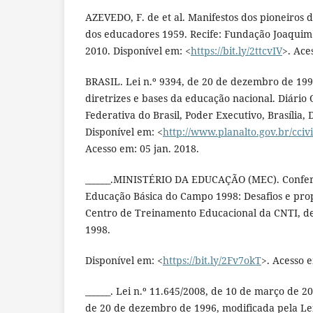
AZEVEDO, F. de et al. Manifestos dos pioneiros
dos educadores 1959. Recife: Fundação Joaqui
2010. Disponível em: <
https://bit.ly/2ttcvIV
>. Ace
BRASIL. Lei n.º 9394, de 20 de dezembro de 199
diretrizes e bases da educação nacional. Diário O
Federativa do Brasil, Poder Executivo, Brasília, 
Disponível em: <
http://www.planalto.gov.br/cciv
Acesso em: 05 jan. 2018.
______.MINISTÉRIO DA EDUCAÇÃO (MEC). Confer
Educação Básica do Campo 1998: Desafios e propo
Centro de Treinamento Educacional da CNTI, de
1998.
Disponível em: <
https://bit.ly/2Fv7okT
>. Acesso e
______. Lei n.º 11.645/2008, de 10 de março de 20
de 20 de dezembro de 1996, modificada pela Lei