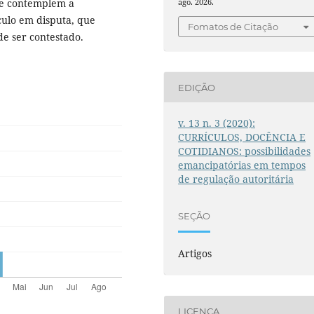
ue contemplem a
ago. 2026.
culo em disputa, que
Fomatos de Citação
e ser contestado.
EDIÇÃO
v. 13 n. 3 (2020):
CURRÍCULOS, DOCÊNCIA E
COTIDIANOS: possibilidades
emancipatórias em tempos
de regulação autoritária
SEÇÃO
Artigos
LICENÇA