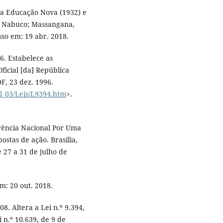
 da Educação Nova (1932) e
m Nabuco; Massangana,
sso em: 19 abr. 2018.
6. Estabelece as
ficial [da] República
DF, 23 dez. 1996.
il_03/Leis/L9394.htm
>.
ência Nacional Por Uma
stas de ação. Brasília,
 27 a 31 de julho de
m: 20 out. 2018.
08. Altera a Lei n.º 9.394,
 n.º 10.639, de 9 de