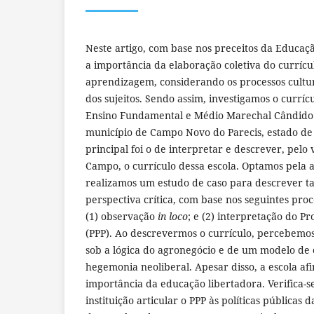
Neste artigo, com base nos preceitos da Educa
a importância da elaboração coletiva do currícu
aprendizagem, considerando os processos cultura
dos sujeitos. Sendo assim, investigamos o curríc
Ensino Fundamental e Médio Marechal Cândido 
município de Campo Novo do Parecis, estado de 
principal foi o de interpretar e descrever, pelo
Campo, o currículo dessa escola. Optamos pela 
realizamos um estudo de caso para descrever t
perspectiva crítica, com base nos seguintes pro
(1) observação
in loco
; e (2) interpretação do Pr
(PPP). Ao descrevermos o currículo, percebemos
sob a lógica do agronegócio e de um modelo de
hegemonia neoliberal. Apesar disso, a escola af
importância da educação libertadora. Verifica-s
instituição articular o PPP às políticas pública