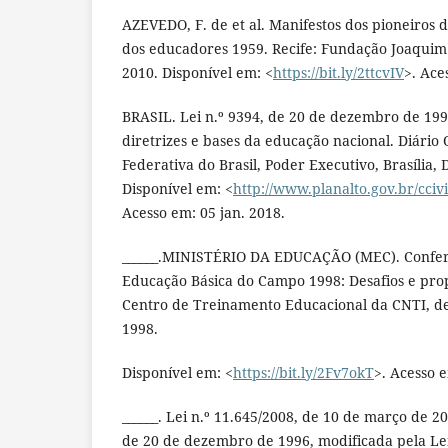
AZEVEDO, F. de et al. Manifestos dos pioneiros
dos educadores 1959. Recife: Fundação Joaqui
2010. Disponível em: <
https://bit.ly/2ttcvIV
>. Ace
BRASIL. Lei n.º 9394, de 20 de dezembro de 199
diretrizes e bases da educação nacional. Diário O
Federativa do Brasil, Poder Executivo, Brasília, 
Disponível em: <
http://www.planalto.gov.br/cciv
Acesso em: 05 jan. 2018.
______.MINISTÉRIO DA EDUCAÇÃO (MEC). Confer
Educação Básica do Campo 1998: Desafios e propo
Centro de Treinamento Educacional da CNTI, de
1998.
Disponível em: <
https://bit.ly/2Fv7okT
>. Acesso e
______. Lei n.º 11.645/2008, de 10 de março de 20
de 20 de dezembro de 1996, modificada pela Lei