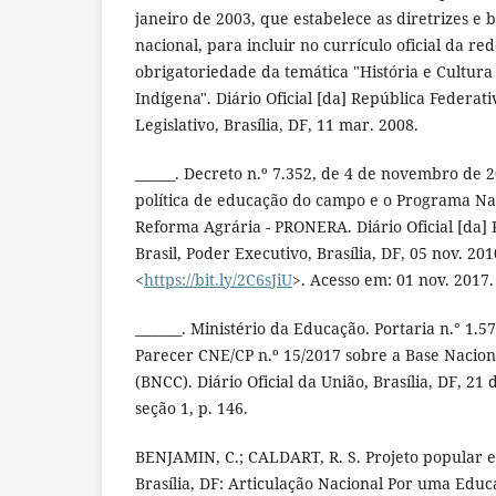
janeiro de 2003, que estabelece as diretrizes e
nacional, para incluir no currículo oficial da re
obrigatoriedade da temática "História e Cultura 
Indígena". Diário Oficial [da] República Federati
Legislativo, Brasília, DF, 11 mar. 2008.
______. Decreto n.º 7.352, de 4 de novembro de 
política de educação do campo e o Programa Na
Reforma Agrária - PRONERA. Diário Oficial [da]
Brasil, Poder Executivo, Brasília, DF, 05 nov. 20
<
https://bit.ly/2C6sJiU
>. Acesso em: 01 nov. 2017.
_______. Ministério da Educação. Portaria n.° 1.
Parecer CNE/CP n.º 15/2017 sobre a Base Nacio
(BNCC). Diário Oficial da União, Brasília, DF, 2
seção 1, p. 146.
BENJAMIN, C.; CALDART, R. S. Projeto popular e
Brasília, DF: Articulação Nacional Por uma Edu