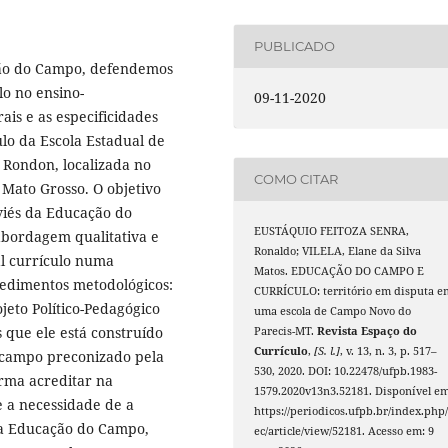
PUBLICADO
ção do Campo, defendemos
lo no ensino-
09-11-2020
is e as especificidades
ulo da Escola Estadual de
Rondon, localizada no
COMO CITAR
Mato Grosso. O objetivo
 viés da Educação do
EUSTÁQUIO FEITOZA SENRA,
abordagem qualitativa e
Ronaldo; VILELA, Elane da Silva
al currículo numa
Matos. EDUCAÇÃO DO CAMPO E
cedimentos metodológicos:
CURRÍCULO: território em disputa e
ojeto Político-Pedagógico
uma escola de Campo Novo do
 que ele está construído
Parecis-MT.
Revista Espaço do
Currículo
,
[S. l.]
, v. 13, n. 3, p. 517–
 campo preconizado pela
530, 2020. DOI: 10.22478/ufpb.1983-
irma acreditar na
1579.2020v13n3.52181. Disponível em
e a necessidade de a
https://periodicos.ufpb.br/index.php/
s da Educação do Campo,
ec/article/view/52181. Acesso em: 9