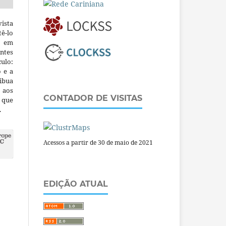
ista
ê-lo
m em
ntes
culo:
o e a
ibua
 aos
CONTADOR DE VISITAS
a que
.
Acessos a partir de 30 de maio de 2021
EDIÇÃO ATUAL