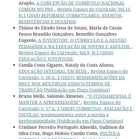
Aragão,
A CONCEPÇÃO DE CURRÍCULO NACIONAL
COMUM NO PNE
,
Revista Espaço do Currículo: Vol.11,
N.1 (2018) REFORMAS CURRICULARES: AVANÇOS,
RESISTÊNCIAS E DESAFIOS
Thiana do Eirado Sena de Souza, Maria de Cássia
Passos Brandão Gonçalves, Benedito Gonçalves
Eugenio,
A JUVENTUDE, O CURRICULO E A GESTÃO
PEDAGÓGICA NA EDUCAÇÃO DE JOVENS E ADULTOS
,
Revista Espaço do Currículo: Vol.9, N.1 (2016)
EDUCAÇÃO E JUVENTUDE
Camila Costa Gigante, Nataly da Costa Afonso,
EDUCAÇÃO INTEGRAL EM REDE
,
Revista Espaço do
Currículo: v. 18 n. 3 (2025): RESSIGNIFICAÇÕES DA
BNCC NOS MÚLTIPLOS ESPAÇO-TEMPOS DE
TRADUÇÃO [Publicação em Fluxo Contínuo]
Bruna Mello, Salomão Ximenes ,
“O FUNDAMENTAL É
MANTER A APRENDIZAGEM”
,
Revista Espaço do
Currículo: v. 17 n. 1 (2024): CURRICULO, AVALIAÇÃO E
ESCOLAS: tensionamentos entre a norma e
performatividade [Publicação em Fluxo Contínuo]
Cristiane Ferreira Português Almeida, Guibison da
Silva Cruz, Hugo Heleno Camilo Costa,
POLÍTICA