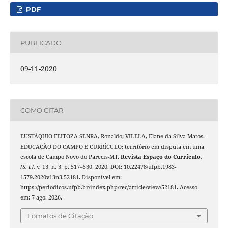
PDF
PUBLICADO
09-11-2020
COMO CITAR
EUSTÁQUIO FEITOZA SENRA, Ronaldo; VILELA, Elane da Silva Matos.
EDUCAÇÃO DO CAMPO E CURRÍCULO: território em disputa em uma
escola de Campo Novo do Parecis-MT.
Revista Espaço do Currículo
,
[S. l.]
, v. 13, n. 3, p. 517–530, 2020. DOI: 10.22478/ufpb.1983-
1579.2020v13n3.52181. Disponível em:
https://periodicos.ufpb.br/index.php/rec/article/view/52181. Acesso
em: 7 ago. 2026.
Fomatos de Citação