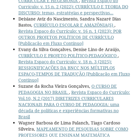
CURRICULAR E HEGEMONIA
,
Revista Espaço do
Currículo: v. 15 n. 2 (2022): CURRÍCULO E TEORIA DO
DISCURSO: temas, estratégias e perspectivas...
Deisiane Aviz do Nascimento, Sandra Nazaré Dias
Bastos,
CURRÍCULO ESCOLAR E AMAZÔNIA(S)
,
Revista Espaço do Currículo: v. 16 n. 1 (2023): POR
OUTROS PROJETOS POLÍTICOS DE CURRÍCULO
[Publicação em Fluxo Contínuo]
Evany da Silva Gonçalves, Denise Lino de Araújo,
CURRÍCULO E PROJETO POLÍTICO-PEDAGÓGICO
,
Revista Espaço do Currículo: v. 18 n. 3 (2025):
RESSIGNIFICAÇÕES DA BNCC NOS MÚLTIPLOS
ESPAÇO-TEMPOS DE TRADUÇÃO [Publicação em Fluxo
Contínuo]
Suzane da Rocha Vieira Gonçalves,
O CURSO DE
PEDAGOGIA NO BRASIL
,
Revista Espaço do Currículo:
Vol.10, N.2 (2017) DIRETRIZES CURRICULARES
NACIONAIS PARA O CURSO DE PEDAGOGIA: uma
década de políticas e experiências formativas no
Brasil
Wagner Barbosa de Lima Palanch, Tiago Cardoso
Silveira,
MAPEAMENTO DE PESQUISAS SOBRE COMO
PROFESSORES QUE ENSINAM MATEMÁTICA