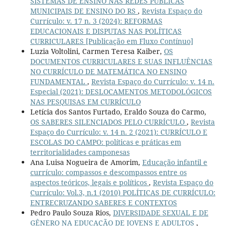
SISTEMAS DE ENSINO NAS REDES PÚBLICAS
MUNICIPAIS DE ENSINO DO RS
,
Revista Espaço do
Currículo: v. 17 n. 3 (2024): REFORMAS
EDUCACIONAIS E DISPUTAS NAS POLÍTICAS
CURRICULARES [Publicação em Fluxo Contínuo]
Luzia Voltolini, Carmen Teresa Kaiber,
OS
DOCUMENTOS CURRICULARES E SUAS INFLUÊNCIAS
NO CURRÍCULO DE MATEMÁTICA NO ENSINO
FUNDAMENTAL
,
Revista Espaço do Currículo: v. 14 n.
Especial (2021): DESLOCAMENTOS METODOLÓGICOS
NAS PESQUISAS EM CURRÍCULO
Letícia dos Santos Furtado, Eraldo Souza do Carmo,
OS SABERES SILENCIADOS PELO CURRÍCULO
,
Revista
Espaço do Currículo: v. 14 n. 2 (2021): CURRÍCULO E
ESCOLAS DO CAMPO: políticas e práticas em
territorialidades camponesas
Ana Luisa Nogueira de Amorim,
Educação infantil e
currículo: compassos e descompassos entre os
aspectos teóricos, legais e políticos
,
Revista Espaço do
Currículo: Vol.3, n.1 (2010) POLÍTICAS DE CURRÍCULO:
ENTRECRUZANDO SABERES E CONTEXTOS
Pedro Paulo Souza Rios,
DIVERSIDADE SEXUAL E DE
GÊNERO NA EDUCAÇÃO DE JOVENS E ADULTOS
,