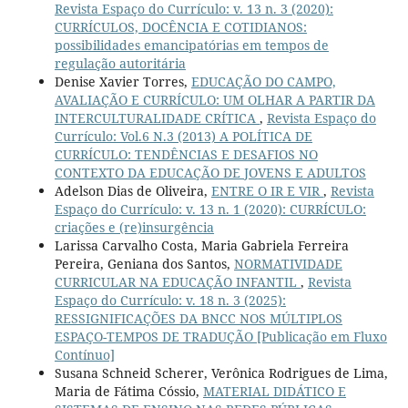
Revista Espaço do Currículo: v. 13 n. 3 (2020):
CURRÍCULOS, DOCÊNCIA E COTIDIANOS:
possibilidades emancipatórias em tempos de
regulação autoritária
Denise Xavier Torres,
EDUCAÇÃO DO CAMPO,
AVALIAÇÃO E CURRÍCULO: UM OLHAR A PARTIR DA
INTERCULTURALIDADE CRÍTICA
,
Revista Espaço do
Currículo: Vol.6 N.3 (2013) A POLÍTICA DE
CURRÍCULO: TENDÊNCIAS E DESAFIOS NO
CONTEXTO DA EDUCAÇÃO DE JOVENS E ADULTOS
Adelson Dias de Oliveira,
ENTRE O IR E VIR
,
Revista
Espaço do Currículo: v. 13 n. 1 (2020): CURRÍCULO:
criações e (re)insurgência
Larissa Carvalho Costa, Maria Gabriela Ferreira
Pereira, Geniana dos Santos,
NORMATIVIDADE
CURRICULAR NA EDUCAÇÃO INFANTIL
,
Revista
Espaço do Currículo: v. 18 n. 3 (2025):
RESSIGNIFICAÇÕES DA BNCC NOS MÚLTIPLOS
ESPAÇO-TEMPOS DE TRADUÇÃO [Publicação em Fluxo
Contínuo]
Susana Schneid Scherer, Verônica Rodrigues de Lima,
Maria de Fátima Cóssio,
MATERIAL DIDÁTICO E