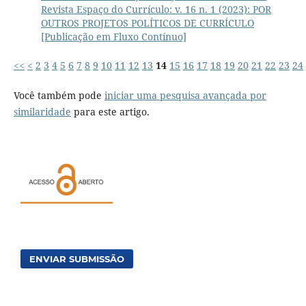
Revista Espaço do Currículo: v. 16 n. 1 (2023): POR
OUTROS PROJETOS POLÍTICOS DE CURRÍCULO
[Publicação em Fluxo Contínuo]
<<
<
2
3
4
5
6
7
8
9
10
11
12
13
14
15
16
17
18
19
20
21
22
23
24
Você também pode
iniciar uma pesquisa avançada por
similaridade
para este artigo.
ENVIAR SUBMISSÃO