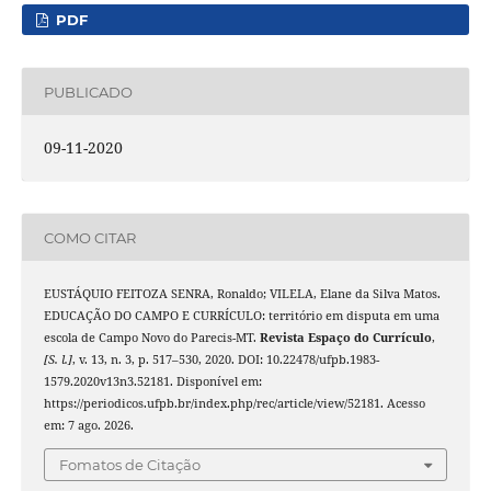
PDF
PUBLICADO
09-11-2020
COMO CITAR
EUSTÁQUIO FEITOZA SENRA, Ronaldo; VILELA, Elane da Silva Matos.
EDUCAÇÃO DO CAMPO E CURRÍCULO: território em disputa em uma
escola de Campo Novo do Parecis-MT.
Revista Espaço do Currículo
,
[S. l.]
, v. 13, n. 3, p. 517–530, 2020. DOI: 10.22478/ufpb.1983-
1579.2020v13n3.52181. Disponível em:
https://periodicos.ufpb.br/index.php/rec/article/view/52181. Acesso
em: 7 ago. 2026.
Fomatos de Citação