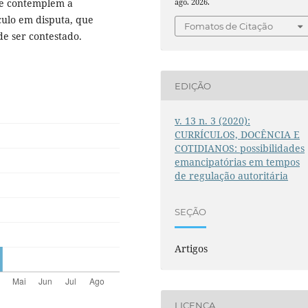
ue contemplem a
ago. 2026.
culo em disputa, que
Fomatos de Citação
e ser contestado.
EDIÇÃO
v. 13 n. 3 (2020):
CURRÍCULOS, DOCÊNCIA E
COTIDIANOS: possibilidades
emancipatórias em tempos
de regulação autoritária
SEÇÃO
Artigos
LICENÇA