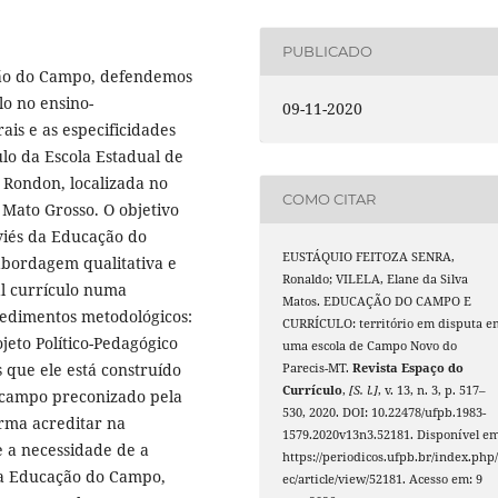
PUBLICADO
ção do Campo, defendemos
lo no ensino-
09-11-2020
is e as especificidades
ulo da Escola Estadual de
Rondon, localizada no
COMO CITAR
Mato Grosso. O objetivo
 viés da Educação do
EUSTÁQUIO FEITOZA SENRA,
abordagem qualitativa e
Ronaldo; VILELA, Elane da Silva
al currículo numa
Matos. EDUCAÇÃO DO CAMPO E
cedimentos metodológicos:
CURRÍCULO: território em disputa e
ojeto Político-Pedagógico
uma escola de Campo Novo do
 que ele está construído
Parecis-MT.
Revista Espaço do
Currículo
,
[S. l.]
, v. 13, n. 3, p. 517–
 campo preconizado pela
530, 2020. DOI: 10.22478/ufpb.1983-
irma acreditar na
1579.2020v13n3.52181. Disponível em
e a necessidade de a
https://periodicos.ufpb.br/index.php/
s da Educação do Campo,
ec/article/view/52181. Acesso em: 9