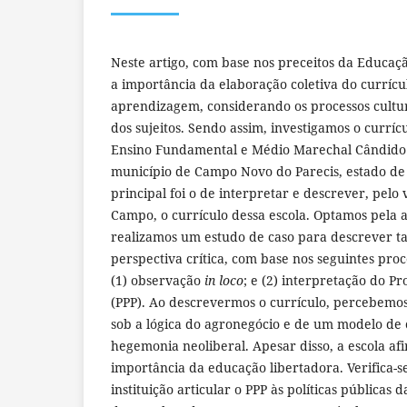
Neste artigo, com base nos preceitos da Educa
a importância da elaboração coletiva do currícu
aprendizagem, considerando os processos cultura
dos sujeitos. Sendo assim, investigamos o curríc
Ensino Fundamental e Médio Marechal Cândido 
município de Campo Novo do Parecis, estado de 
principal foi o de interpretar e descrever, pelo
Campo, o currículo dessa escola. Optamos pela 
realizamos um estudo de caso para descrever t
perspectiva crítica, com base nos seguintes pro
(1) observação
in loco
; e (2) interpretação do Pr
(PPP). Ao descrevermos o currículo, percebemos
sob a lógica do agronegócio e de um modelo de
hegemonia neoliberal. Apesar disso, a escola af
importância da educação libertadora. Verifica-s
instituição articular o PPP às políticas pública