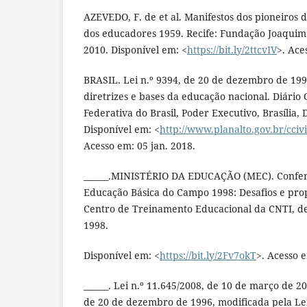
AZEVEDO, F. de et al. Manifestos dos pioneiros
dos educadores 1959. Recife: Fundação Joaqui
2010. Disponível em: <
https://bit.ly/2ttcvIV
>. Ace
BRASIL. Lei n.º 9394, de 20 de dezembro de 199
diretrizes e bases da educação nacional. Diário O
Federativa do Brasil, Poder Executivo, Brasília, 
Disponível em: <
http://www.planalto.gov.br/cciv
Acesso em: 05 jan. 2018.
______.MINISTÉRIO DA EDUCAÇÃO (MEC). Confer
Educação Básica do Campo 1998: Desafios e propo
Centro de Treinamento Educacional da CNTI, de
1998.
Disponível em: <
https://bit.ly/2Fv7okT
>. Acesso e
______. Lei n.º 11.645/2008, de 10 de março de 20
de 20 de dezembro de 1996, modificada pela Lei