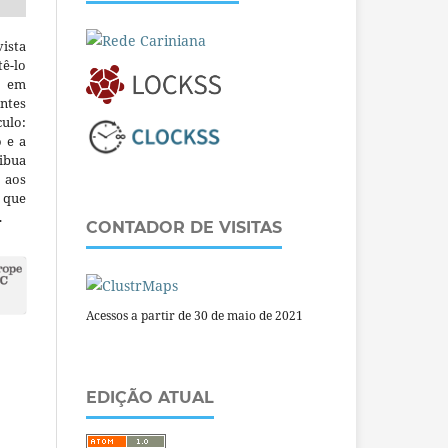
ista
ê-lo
m em
ntes
culo:
o e a
ibua
 aos
a que
.
CONTADOR DE VISITAS
Acessos a partir de 30 de maio de 2021
EDIÇÃO ATUAL