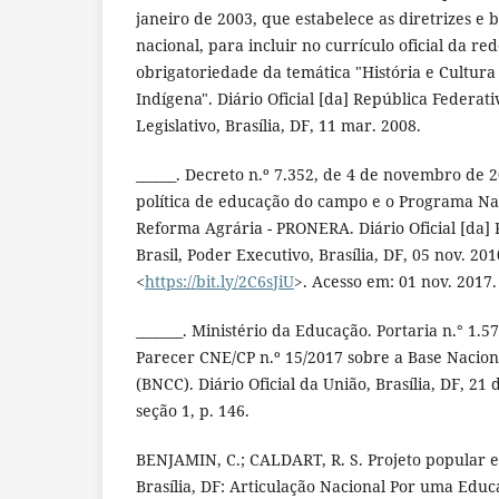
janeiro de 2003, que estabelece as diretrizes e
nacional, para incluir no currículo oficial da re
obrigatoriedade da temática "História e Cultura 
Indígena". Diário Oficial [da] República Federati
Legislativo, Brasília, DF, 11 mar. 2008.
______. Decreto n.º 7.352, de 4 de novembro de 
política de educação do campo e o Programa Na
Reforma Agrária - PRONERA. Diário Oficial [da]
Brasil, Poder Executivo, Brasília, DF, 05 nov. 20
<
https://bit.ly/2C6sJiU
>. Acesso em: 01 nov. 2017.
_______. Ministério da Educação. Portaria n.° 1.
Parecer CNE/CP n.º 15/2017 sobre a Base Nacio
(BNCC). Diário Oficial da União, Brasília, DF, 2
seção 1, p. 146.
BENJAMIN, C.; CALDART, R. S. Projeto popular e
Brasília, DF: Articulação Nacional Por uma Edu