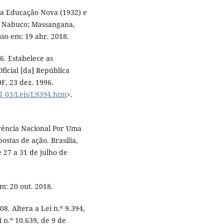
 da Educação Nova (1932) e
m Nabuco; Massangana,
sso em: 19 abr. 2018.
6. Estabelece as
ficial [da] República
DF, 23 dez. 1996.
il_03/Leis/L9394.htm
>.
ência Nacional Por Uma
stas de ação. Brasília,
 27 a 31 de julho de
m: 20 out. 2018.
08. Altera a Lei n.º 9.394,
 n.º 10.639, de 9 de