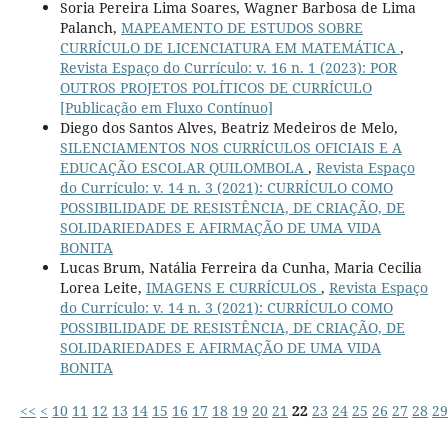
Soria Pereira Lima Soares, Wagner Barbosa de Lima
Palanch,
MAPEAMENTO DE ESTUDOS SOBRE
CURRÍCULO DE LICENCIATURA EM MATEMÁTICA
,
Revista Espaço do Currículo: v. 16 n. 1 (2023): POR
OUTROS PROJETOS POLÍTICOS DE CURRÍCULO
[Publicação em Fluxo Contínuo]
Diego dos Santos Alves, Beatriz Medeiros de Melo,
SILENCIAMENTOS NOS CURRÍCULOS OFICIAIS E A
EDUCAÇÃO ESCOLAR QUILOMBOLA
,
Revista Espaço
do Currículo: v. 14 n. 3 (2021): CURRÍCULO COMO
POSSIBILIDADE DE RESISTÊNCIA, DE CRIAÇÃO, DE
SOLIDARIEDADES E AFIRMAÇÃO DE UMA VIDA
BONITA
Lucas Brum, Natália Ferreira da Cunha, Maria Cecilia
Lorea Leite,
IMAGENS E CURRÍCULOS
,
Revista Espaço
do Currículo: v. 14 n. 3 (2021): CURRÍCULO COMO
POSSIBILIDADE DE RESISTÊNCIA, DE CRIAÇÃO, DE
SOLIDARIEDADES E AFIRMAÇÃO DE UMA VIDA
BONITA
<<
<
10
11
12
13
14
15
16
17
18
19
20
21
22
23
24
25
26
27
28
29