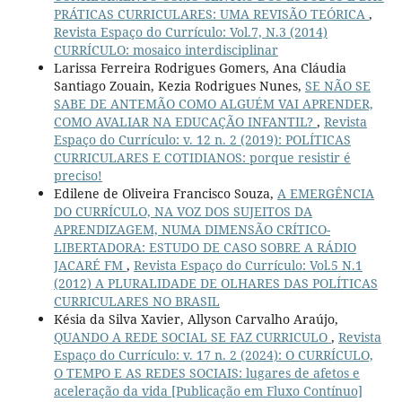
PRÁTICAS CURRICULARES: UMA REVISÃO TEÓRICA
,
Revista Espaço do Currículo: Vol.7, N.3 (2014)
CURRÍCULO: mosaico interdisciplinar
Larissa Ferreira Rodrigues Gomers, Ana Cláudia
Santiago Zouain, Kezia Rodrigues Nunes,
SE NÃO SE
SABE DE ANTEMÃO COMO ALGUÉM VAI APRENDER,
COMO AVALIAR NA EDUCAÇÃO INFANTIL?
,
Revista
Espaço do Currículo: v. 12 n. 2 (2019): POLÍTICAS
CURRICULARES E COTIDIANOS: porque resistir é
preciso!
Edilene de Oliveira Francisco Souza,
A EMERGÊNCIA
DO CURRÍCULO, NA VOZ DOS SUJEITOS DA
APRENDIZAGEM, NUMA DIMENSÃO CRÍTICO-
LIBERTADORA: ESTUDO DE CASO SOBRE A RÁDIO
JACARÉ FM
,
Revista Espaço do Currículo: Vol.5 N.1
(2012) A PLURALIDADE DE OLHARES DAS POLÍTICAS
CURRICULARES NO BRASIL
Késia da Silva Xavier, Allyson Carvalho Araújo,
QUANDO A REDE SOCIAL SE FAZ CURRICULO
,
Revista
Espaço do Currículo: v. 17 n. 2 (2024): O CURRÍCULO,
O TEMPO E AS REDES SOCIAIS: lugares de afetos e
aceleração da vida [Publicação em Fluxo Contínuo]