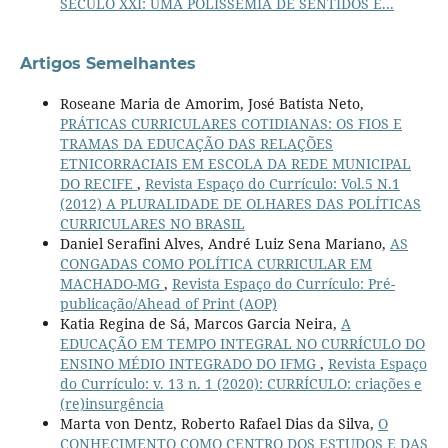
SÉCULO XXI: UMA POLISSEMIA DE SENTIDOS E...
Artigos Semelhantes
Roseane Maria de Amorim, José Batista Neto,
PRÁTICAS CURRICULARES COTIDIANAS: OS FIOS E
TRAMAS DA EDUCAÇÃO DAS RELAÇÕES
ETNICORRACIAIS EM ESCOLA DA REDE MUNICIPAL
DO RECIFE
,
Revista Espaço do Currículo: Vol.5 N.1
(2012) A PLURALIDADE DE OLHARES DAS POLÍTICAS
CURRICULARES NO BRASIL
Daniel Serafini Alves, André Luiz Sena Mariano,
AS
CONGADAS COMO POLÍTICA CURRICULAR EM
MACHADO-MG
,
Revista Espaço do Currículo: Pré-
publicação/Ahead of Print (AOP)
Katia Regina de Sá, Marcos Garcia Neira,
A
EDUCAÇÃO EM TEMPO INTEGRAL NO CURRÍCULO DO
ENSINO MÉDIO INTEGRADO DO IFMG
,
Revista Espaço
do Currículo: v. 13 n. 1 (2020): CURRÍCULO: criações e
(re)insurgência
Marta von Dentz, Roberto Rafael Dias da Silva,
O
CONHECIMENTO COMO CENTRO DOS ESTUDOS E DAS