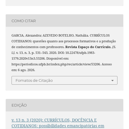
COMO CITAR
GARCIA, Alexandra; AZEVEDO BOTELHO, Nathália. CURRÍCULOS
COTIDIANOS: questões quanto aos processos formativos e a produção
de conhecimentos com professores.
Revista Espaço do Currículo
,
[S.
l.]
, v. 13, n. 3, p. 531–543, 2020. DOI: 10.22478/ufpb.1983-
1579.2020v13n3.53206. Disponível em:
https://periodicos.ufpb.br/index.php/rec/article/view/53206. Acesso
em: 6 ago. 2026.
Fomatos de Citação
EDIÇÃO
v. 13 n. 3 (2020): CURRÍCULOS, DOCÊNCIA E
COTIDIANOS: possibilidades emancipatórias em