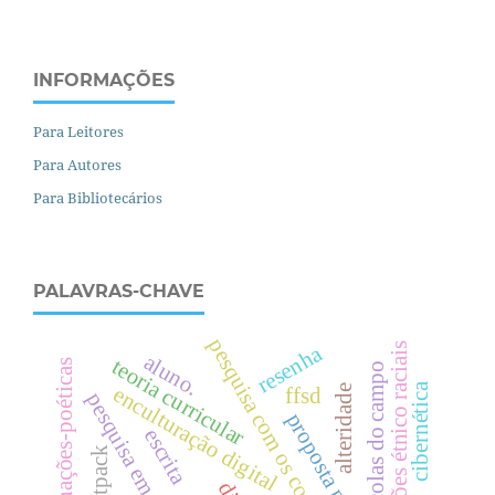
INFORMAÇÕES
Para Leitores
Para Autores
Para Bibliotecários
PALAVRAS-CHAVE
pesquisa com os cotidianos
relações étnico raciais
resenha
aluno.
teoria curricular
escrevinhações-poéticas
escolas do campo
cibernética
enculturação digital
alteridade
ffsd
pesquisa em educação
escrita
tpack