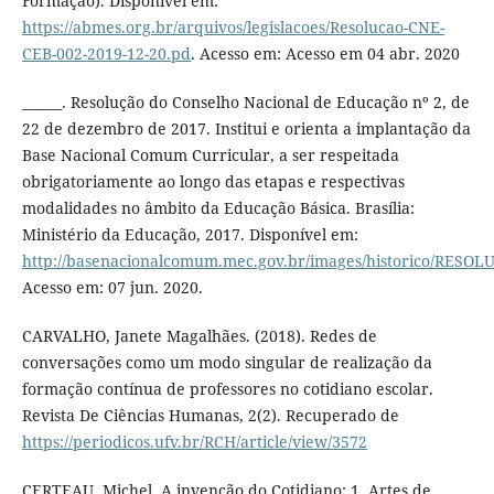
Formação). Disponível em:
https://abmes.org.br/arquivos/legislacoes/Resolucao-CNE-
CEB-002-2019-12-20.pd
. Acesso em: Acesso em 04 abr. 2020
______. Resolução do Conselho Nacional de Educação nº 2, de
22 de dezembro de 2017. Institui e orienta a implantação da
Base Nacional Comum Curricular, a ser respeitada
obrigatoriamente ao longo das etapas e respectivas
modalidades no âmbito da Educação Básica. Brasília:
Ministério da Educação, 2017. Disponível em:
http://basenacionalcomum.mec.gov.br/images/historico/RE
Acesso em: 07 jun. 2020.
CARVALHO, Janete Magalhães. (2018). Redes de
conversações como um modo singular de realização da
formação contínua de professores no cotidiano escolar.
Revista De Ciências Humanas, 2(2). Recuperado de
https://periodicos.ufv.br/RCH/article/view/3572
CERTEAU, Michel. A invenção do Cotidiano: 1. Artes de