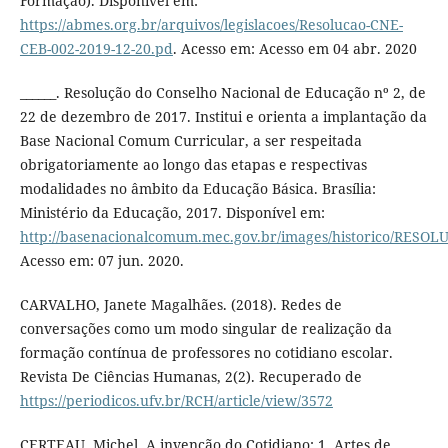
Formação). Disponível em:
https://abmes.org.br/arquivos/legislacoes/Resolucao-CNE-
CEB-002-2019-12-20.pd
. Acesso em: Acesso em 04 abr. 2020
______. Resolução do Conselho Nacional de Educação nº 2, de
22 de dezembro de 2017. Institui e orienta a implantação da
Base Nacional Comum Curricular, a ser respeitada
obrigatoriamente ao longo das etapas e respectivas
modalidades no âmbito da Educação Básica. Brasília:
Ministério da Educação, 2017. Disponível em:
http://basenacionalcomum.mec.gov.br/images/historico/RE
Acesso em: 07 jun. 2020.
CARVALHO, Janete Magalhães. (2018). Redes de
conversações como um modo singular de realização da
formação contínua de professores no cotidiano escolar.
Revista De Ciências Humanas, 2(2). Recuperado de
https://periodicos.ufv.br/RCH/article/view/3572
CERTEAU, Michel. A invenção do Cotidiano: 1. Artes de