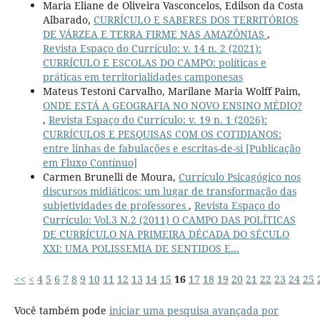
Maria Eliane de Oliveira Vasconcelos, Edilson da Costa
Albarado,
CURRÍCULO E SABERES DOS TERRITÓRIOS
DE VÁRZEA E TERRA FIRME NAS AMAZÔNIAS
,
Revista Espaço do Currículo: v. 14 n. 2 (2021):
CURRÍCULO E ESCOLAS DO CAMPO: políticas e
práticas em territorialidades camponesas
Mateus Testoni Carvalho, Marilane Maria Wolff Paim,
ONDE ESTÁ A GEOGRAFIA NO NOVO ENSINO MÉDIO?
,
Revista Espaço do Currículo: v. 19 n. 1 (2026):
CURRÍCULOS E PESQUISAS COM OS COTIDIANOS:
entre linhas de fabulações e escritas-de-si [Publicação
em Fluxo Contínuo]
Carmen Brunelli de Moura,
Currículo Psicagógico nos
discursos midiáticos: um lugar de transformação das
subjetividades de professores
,
Revista Espaço do
Currículo: Vol.3 N.2 (2011) O CAMPO DAS POLÍTICAS
DE CURRÍCULO NA PRIMEIRA DÉCADA DO SÉCULO
XXI: UMA POLISSEMIA DE SENTIDOS E...
<<
<
4
5
6
7
8
9
10
11
12
13
14
15
16
17
18
19
20
21
22
23
24
25
Você também pode
iniciar uma pesquisa avançada por