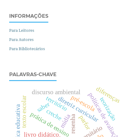
INFORMAÇÕES
Para Leitores
Para Autores
Para Bibliotecários
PALAVRAS-CHAVE
diferenças
discurso ambiental
políticas de avaliação
pré-escola
território
diretriz curricular
texto escolar
teorização
saber
política educativa
creche
prática de ensino
mídia
parfor
resenha
livro didático.