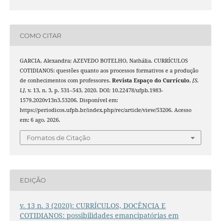
COMO CITAR
GARCIA, Alexandra; AZEVEDO BOTELHO, Nathália. CURRÍCULOS
COTIDIANOS: questões quanto aos processos formativos e a produção
de conhecimentos com professores.
Revista Espaço do Currículo
,
[S.
l.]
, v. 13, n. 3, p. 531–543, 2020. DOI: 10.22478/ufpb.1983-
1579.2020v13n3.53206. Disponível em:
https://periodicos.ufpb.br/index.php/rec/article/view/53206. Acesso
em: 6 ago. 2026.
Fomatos de Citação
EDIÇÃO
v. 13 n. 3 (2020): CURRÍCULOS, DOCÊNCIA E
COTIDIANOS: possibilidades emancipatórias em