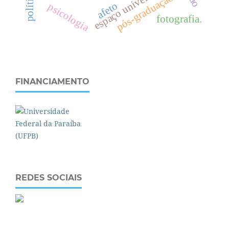
espaço universitário
pós-graduação
afeto
psicologia
fotografia.
FINANCIAMENTO
REDES SOCIAIS