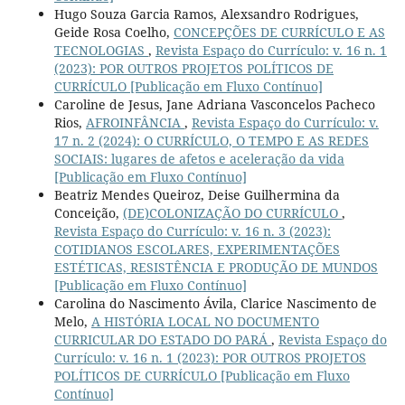
Hugo Souza Garcia Ramos, Alexsandro Rodrigues,
Geide Rosa Coelho,
CONCEPÇÕES DE CURRÍCULO E AS
TECNOLOGIAS
,
Revista Espaço do Currículo: v. 16 n. 1
(2023): POR OUTROS PROJETOS POLÍTICOS DE
CURRÍCULO [Publicação em Fluxo Contínuo]
Caroline de Jesus, Jane Adriana Vasconcelos Pacheco
Rios,
AFROINFÂNCIA
,
Revista Espaço do Currículo: v.
17 n. 2 (2024): O CURRÍCULO, O TEMPO E AS REDES
SOCIAIS: lugares de afetos e aceleração da vida
[Publicação em Fluxo Contínuo]
Beatriz Mendes Queiroz, Deise Guilhermina da
Conceição,
(DE)COLONIZAÇÃO DO CURRÍCULO
,
Revista Espaço do Currículo: v. 16 n. 3 (2023):
COTIDIANOS ESCOLARES, EXPERIMENTAÇÕES
ESTÉTICAS, RESISTÊNCIA E PRODUÇÃO DE MUNDOS
[Publicação em Fluxo Contínuo]
Carolina do Nascimento Ávila, Clarice Nascimento de
Melo,
A HISTÓRIA LOCAL NO DOCUMENTO
CURRICULAR DO ESTADO DO PARÁ
,
Revista Espaço do
Currículo: v. 16 n. 1 (2023): POR OUTROS PROJETOS
POLÍTICOS DE CURRÍCULO [Publicação em Fluxo
Contínuo]