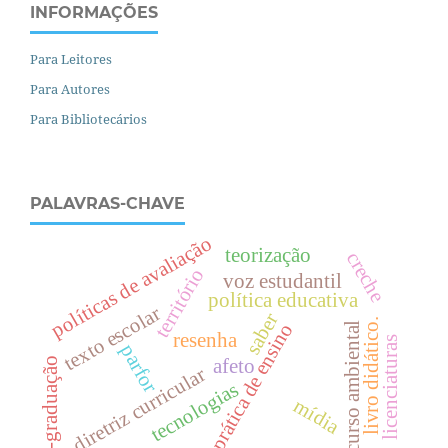
INFORMAÇÕES
Para Leitores
Para Autores
Para Bibliotecários
PALAVRAS-CHAVE
políticas de avaliação
teorização
creche
território
voz estudantil
política educativa
texto escolar
saber
livro didático.
prática de ensino
discurso ambiental
resenha
licenciaturas
parfor
pós-graduação
afeto
diretriz curricular
tecnologias
mídia