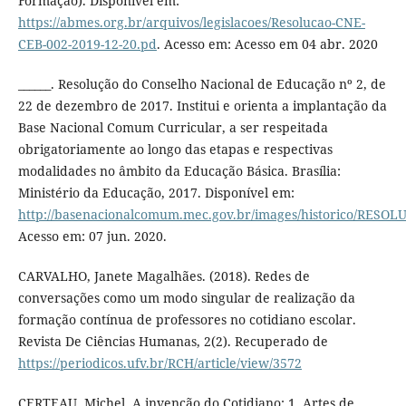
Formação). Disponível em:
https://abmes.org.br/arquivos/legislacoes/Resolucao-CNE-
CEB-002-2019-12-20.pd
. Acesso em: Acesso em 04 abr. 2020
______. Resolução do Conselho Nacional de Educação nº 2, de
22 de dezembro de 2017. Institui e orienta a implantação da
Base Nacional Comum Curricular, a ser respeitada
obrigatoriamente ao longo das etapas e respectivas
modalidades no âmbito da Educação Básica. Brasília:
Ministério da Educação, 2017. Disponível em:
http://basenacionalcomum.mec.gov.br/images/historico/RE
Acesso em: 07 jun. 2020.
CARVALHO, Janete Magalhães. (2018). Redes de
conversações como um modo singular de realização da
formação contínua de professores no cotidiano escolar.
Revista De Ciências Humanas, 2(2). Recuperado de
https://periodicos.ufv.br/RCH/article/view/3572
CERTEAU, Michel. A invenção do Cotidiano: 1. Artes de