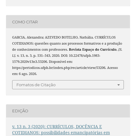
COMO CITAR
GARCIA, Alexandra; AZEVEDO BOTELHO, Nathália. CURRÍCULOS
COTIDIANOS: questões quanto aos processos formativos e a produção
de conhecimentos com professores.
Revista Espaço do Currículo
,
[S.
l.]
, v. 13, n. 3, p. 531–543, 2020. DOI: 10.22478/ufpb.1983-
1579.2020v13n3.53206. Disponível em:
https://periodicos.ufpb.br/index.php/rec/article/view/53206. Acesso
em: 6 ago. 2026.
Fomatos de Citação
EDIÇÃO
v. 13 n. 3 (2020): CURRÍCULOS, DOCÊNCIA E
COTIDIANOS: possibilidades emancipatórias em