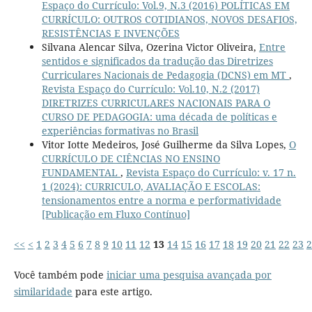
Espaço do Currículo: Vol.9, N.3 (2016) POLÍTICAS EM
CURRÍCULO: OUTROS COTIDIANOS, NOVOS DESAFIOS,
RESISTÊNCIAS E INVENÇÕES
Silvana Alencar Silva, Ozerina Victor Oliveira,
Entre
sentidos e significados da tradução das Diretrizes
Curriculares Nacionais de Pedagogia (DCNS) em MT
,
Revista Espaço do Currículo: Vol.10, N.2 (2017)
DIRETRIZES CURRICULARES NACIONAIS PARA O
CURSO DE PEDAGOGIA: uma década de políticas e
experiências formativas no Brasil
Vitor Iotte Medeiros, José Guilherme da Silva Lopes,
O
CURRÍCULO DE CIÊNCIAS NO ENSINO
FUNDAMENTAL
,
Revista Espaço do Currículo: v. 17 n.
1 (2024): CURRICULO, AVALIAÇÃO E ESCOLAS:
tensionamentos entre a norma e performatividade
[Publicação em Fluxo Contínuo]
<<
<
1
2
3
4
5
6
7
8
9
10
11
12
13
14
15
16
17
18
19
20
21
22
23
2
Você também pode
iniciar uma pesquisa avançada por
similaridade
para este artigo.