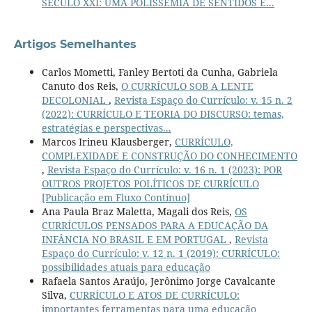
SÉCULO XXI: UMA POLISSEMIA DE SENTIDOS E...
Artigos Semelhantes
Carlos Mometti, Fanley Bertoti da Cunha, Gabriela
Canuto dos Reis,
O CURRÍCULO SOB A LENTE
DECOLONIAL
,
Revista Espaço do Currículo: v. 15 n. 2
(2022): CURRÍCULO E TEORIA DO DISCURSO: temas,
estratégias e perspectivas...
Marcos Irineu Klausberger,
CURRÍCULO,
COMPLEXIDADE E CONSTRUÇÃO DO CONHECIMENTO
,
Revista Espaço do Currículo: v. 16 n. 1 (2023): POR
OUTROS PROJETOS POLÍTICOS DE CURRÍCULO
[Publicação em Fluxo Contínuo]
Ana Paula Braz Maletta, Magali dos Reis,
OS
CURRÍCULOS PENSADOS PARA A EDUCAÇÃO DA
INFÂNCIA NO BRASIL E EM PORTUGAL
,
Revista
Espaço do Currículo: v. 12 n. 1 (2019): CURRÍCULO:
possibilidades atuais para educação
Rafaela Santos Araújo, Jerônimo Jorge Cavalcante
Silva,
CURRÍCULO E ATOS DE CURRÍCULO:
importantes ferramentas para uma educação