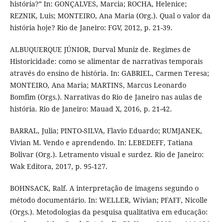
história?” In: GONÇALVES, Marcia; ROCHA, Helenice;
REZNIK, Luis; MONTEIRO, Ana Maria (Org.). Qual o valor da
história hoje? Rio de Janeiro: FGV, 2012, p. 21-39.
ALBUQUERQUE JÚNIOR, Durval Muniz de. Regimes de
Historicidade: como se alimentar de narrativas temporais
através do ensino de história. In: GABRIEL, Carmen Teresa;
MONTEIRO, Ana Maria; MARTINS, Marcus Leonardo
Bomfim (Orgs.). Narrativas do Rio de Janeiro nas aulas de
história. Rio de Janeiro: Mauad X, 2016, p. 21-42.
BARRAL, Julia; PINTO-SILVA, Flavio Eduardo; RUMJANEK,
Vivian M. Vendo e aprendendo. In: LEBEDEFF, Tatiana
Bolivar (Org.). Letramento visual e surdez. Rio de Janeiro:
Wak Editora, 2017, p. 95-127.
BOHNSACK, Ralf. A interpretação de imagens segundo o
método documentário. In: WELLER, Wivian; PFAFF, Nicolle
(Orgs.). Metodologias da pesquisa qualitativa em educação: