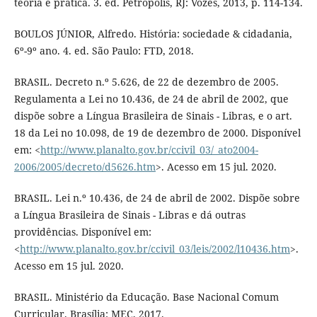
teoria e prática. 3. ed. Petrópolis, RJ: Vozes, 2013, p. 114-134.
BOULOS JÚNIOR, Alfredo. História: sociedade & cidadania,
6º-9º ano. 4. ed. São Paulo: FTD, 2018.
BRASIL. Decreto n.º 5.626, de 22 de dezembro de 2005.
Regulamenta a Lei no 10.436, de 24 de abril de 2002, que
dispõe sobre a Língua Brasileira de Sinais - Libras, e o art.
18 da Lei no 10.098, de 19 de dezembro de 2000. Disponível
em: <
http://www.planalto.gov.br/ccivil_03/_ato2004-
2006/2005/decreto/d5626.htm
>. Acesso em 15 jul. 2020.
BRASIL. Lei n.º 10.436, de 24 de abril de 2002. Dispõe sobre
a Língua Brasileira de Sinais - Libras e dá outras
providências. Disponível em:
<
http://www.planalto.gov.br/ccivil_03/leis/2002/l10436.htm
>.
Acesso em 15 jul. 2020.
BRASIL. Ministério da Educação. Base Nacional Comum
Curricular. Brasília: MEC, 2017.