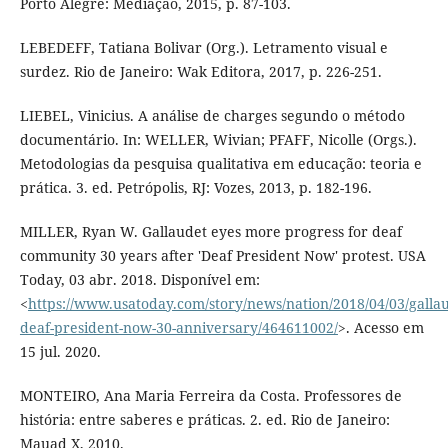
Porto Alegre: Mediação, 2015, p. 87-103.
LEBEDEFF, Tatiana Bolivar (Org.). Letramento visual e
surdez. Rio de Janeiro: Wak Editora, 2017, p. 226-251.
LIEBEL, Vinicius. A análise de charges segundo o método
documentário. In: WELLER, Wivian; PFAFF, Nicolle (Orgs.).
Metodologias da pesquisa qualitativa em educação: teoria e
prática. 3. ed. Petrópolis, RJ: Vozes, 2013, p. 182-196.
MILLER, Ryan W. Gallaudet eyes more progress for deaf
community 30 years after 'Deaf President Now' protest. USA
Today, 03 abr. 2018. Disponível em:
<
https://www.usatoday.com/story/news/nation/2018/04/03/gallau
deaf-president-now-30-anniversary/464611002/
>. Acesso em
15 jul. 2020.
MONTEIRO, Ana Maria Ferreira da Costa. Professores de
história: entre saberes e práticas. 2. ed. Rio de Janeiro:
Mauad X, 2010.