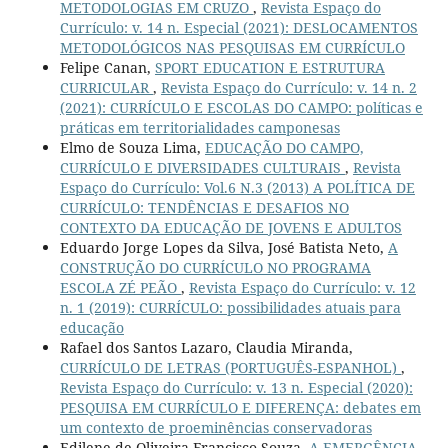
METODOLOGIAS EM CRUZO
,
Revista Espaço do
Currículo: v. 14 n. Especial (2021): DESLOCAMENTOS
METODOLÓGICOS NAS PESQUISAS EM CURRÍCULO
Felipe Canan,
SPORT EDUCATION E ESTRUTURA
CURRICULAR
,
Revista Espaço do Currículo: v. 14 n. 2
(2021): CURRÍCULO E ESCOLAS DO CAMPO: políticas e
práticas em territorialidades camponesas
Elmo de Souza Lima,
EDUCAÇÃO DO CAMPO,
CURRÍCULO E DIVERSIDADES CULTURAIS
,
Revista
Espaço do Currículo: Vol.6 N.3 (2013) A POLÍTICA DE
CURRÍCULO: TENDÊNCIAS E DESAFIOS NO
CONTEXTO DA EDUCAÇÃO DE JOVENS E ADULTOS
Eduardo Jorge Lopes da Silva, José Batista Neto,
A
CONSTRUÇÃO DO CURRÍCULO NO PROGRAMA
ESCOLA ZÉ PEÃO
,
Revista Espaço do Currículo: v. 12
n. 1 (2019): CURRÍCULO: possibilidades atuais para
educação
Rafael dos Santos Lazaro, Claudia Miranda,
CURRÍCULO DE LETRAS (PORTUGUÊS-ESPANHOL)
,
Revista Espaço do Currículo: v. 13 n. Especial (2020):
PESQUISA EM CURRÍCULO E DIFERENÇA: debates em
um contexto de proeminências conservadoras
Edilene de Oliveira Francisco Souza,
A EMERGÊNCIA