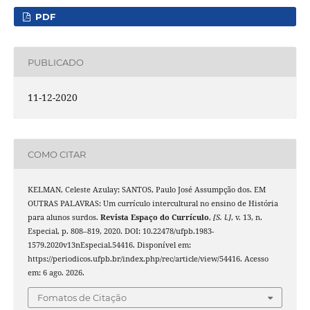
PDF
PUBLICADO
11-12-2020
COMO CITAR
KELMAN, Celeste Azulay; SANTOS, Paulo José Assumpção dos. EM
OUTRAS PALAVRAS: Um currículo intercultural no ensino de História
para alunos surdos.
Revista Espaço do Currículo
,
[S. l.]
, v. 13, n.
Especial, p. 808–819, 2020. DOI: 10.22478/ufpb.1983-
1579.2020v13nEspecial.54416. Disponível em:
https://periodicos.ufpb.br/index.php/rec/article/view/54416. Acesso
em: 6 ago. 2026.
Fomatos de Citação