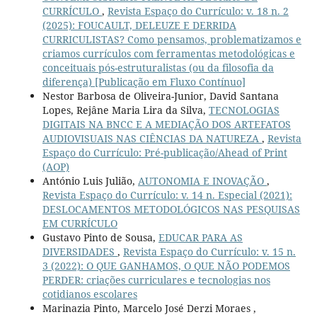
CURRÍCULO
,
Revista Espaço do Currículo: v. 18 n. 2
(2025): FOUCAULT, DELEUZE E DERRIDA
CURRICULISTAS? Como pensamos, problematizamos e
criamos currículos com ferramentas metodológicas e
conceituais pós-estruturalistas (ou da filosofia da
diferença) [Publicação em Fluxo Contínuo]
Nestor Barbosa de Oliveira-Junior, David Santana
Lopes, Rejâne Maria Lira da Silva,
TECNOLOGIAS
DIGITAIS NA BNCC E A MEDIAÇÃO DOS ARTEFATOS
AUDIOVISUAIS NAS CIÊNCIAS DA NATUREZA
,
Revista
Espaço do Currículo: Pré-publicação/Ahead of Print
(AOP)
António Luis Julião,
AUTONOMIA E INOVAÇÃO
,
Revista Espaço do Currículo: v. 14 n. Especial (2021):
DESLOCAMENTOS METODOLÓGICOS NAS PESQUISAS
EM CURRÍCULO
Gustavo Pinto de Sousa,
EDUCAR PARA AS
DIVERSIDADES
,
Revista Espaço do Currículo: v. 15 n.
3 (2022): O QUE GANHAMOS, O QUE NÃO PODEMOS
PERDER: criações curriculares e tecnologias nos
cotidianos escolares
Marinazia Pinto, Marcelo José Derzi Moraes ,