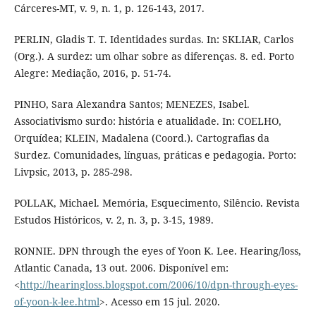
Cárceres-MT, v. 9, n. 1, p. 126-143, 2017.
PERLIN, Gladis T. T. Identidades surdas. In: SKLIAR, Carlos
(Org.). A surdez: um olhar sobre as diferenças. 8. ed. Porto
Alegre: Mediação, 2016, p. 51-74.
PINHO, Sara Alexandra Santos; MENEZES, Isabel.
Associativismo surdo: história e atualidade. In: COELHO,
Orquídea; KLEIN, Madalena (Coord.). Cartografias da
Surdez. Comunidades, línguas, práticas e pedagogia. Porto:
Livpsic, 2013, p. 285-298.
POLLAK, Michael. Memória, Esquecimento, Silêncio. Revista
Estudos Históricos, v. 2, n. 3, p. 3-15, 1989.
RONNIE. DPN through the eyes of Yoon K. Lee. Hearing/loss,
Atlantic Canada, 13 out. 2006. Disponível em:
<
http://hearingloss.blogspot.com/2006/10/dpn-through-eyes-
of-yoon-k-lee.html
>. Acesso em 15 jul. 2020.