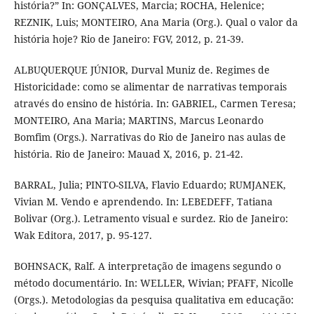
história?” In: GONÇALVES, Marcia; ROCHA, Helenice;
REZNIK, Luis; MONTEIRO, Ana Maria (Org.). Qual o valor da
história hoje? Rio de Janeiro: FGV, 2012, p. 21-39.
ALBUQUERQUE JÚNIOR, Durval Muniz de. Regimes de
Historicidade: como se alimentar de narrativas temporais
através do ensino de história. In: GABRIEL, Carmen Teresa;
MONTEIRO, Ana Maria; MARTINS, Marcus Leonardo
Bomfim (Orgs.). Narrativas do Rio de Janeiro nas aulas de
história. Rio de Janeiro: Mauad X, 2016, p. 21-42.
BARRAL, Julia; PINTO-SILVA, Flavio Eduardo; RUMJANEK,
Vivian M. Vendo e aprendendo. In: LEBEDEFF, Tatiana
Bolivar (Org.). Letramento visual e surdez. Rio de Janeiro:
Wak Editora, 2017, p. 95-127.
BOHNSACK, Ralf. A interpretação de imagens segundo o
método documentário. In: WELLER, Wivian; PFAFF, Nicolle
(Orgs.). Metodologias da pesquisa qualitativa em educação: