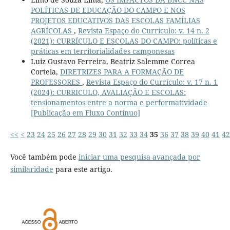
POLÍTICAS DE EDUCAÇÃO DO CAMPO E NOS
PROJETOS EDUCATIVOS DAS ESCOLAS FAMÍLIAS
AGRÍCOLAS
,
Revista Espaço do Currículo: v. 14 n. 2
(2021): CURRÍCULO E ESCOLAS DO CAMPO: políticas e
práticas em territorialidades camponesas
Luiz Gustavo Ferreira, Beatriz Salemme Correa
Cortela,
DIRETRIZES PARA A FORMAÇÃO DE
PROFESSORES
,
Revista Espaço do Currículo: v. 17 n. 1
(2024): CURRICULO, AVALIAÇÃO E ESCOLAS:
tensionamentos entre a norma e performatividade
[Publicação em Fluxo Contínuo]
<<
<
23
24
25
26
27
28
29
30
31
32
33
34
35
36
37
38
39
40
41
42
Você também pode
iniciar uma pesquisa avançada por
similaridade
para este artigo.