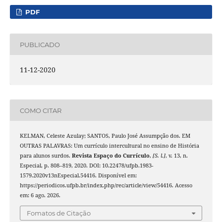
PDF
PUBLICADO
11-12-2020
COMO CITAR
KELMAN, Celeste Azulay; SANTOS, Paulo José Assumpção dos. EM
OUTRAS PALAVRAS: Um currículo intercultural no ensino de História
para alunos surdos.
Revista Espaço do Currículo
,
[S. l.]
, v. 13, n.
Especial, p. 808–819, 2020. DOI: 10.22478/ufpb.1983-
1579.2020v13nEspecial.54416. Disponível em:
https://periodicos.ufpb.br/index.php/rec/article/view/54416. Acesso
em: 6 ago. 2026.
Fomatos de Citação