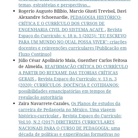
temas, estratégias e perspectivas...
Rogerio Augusto Bilibio, Marcio Giusti Trevisol, Davi
Alexandre Schoenardie,
PEDAGOGIA HISTÓRICO-
CRÍTICA E O CURRÍCULO DOS CURSOS DE
ENGENHARIA CIVIL DO SISTEMA ACAFE
,
Revista
Espaço do Currículo: v. 18 n. 1 (2025): "EU ESCREVO
PARA UM MUNDO NO QUAL POSSA VIVER": criações
docentes e reinvenções curriculares [Publicação em
Fluxo Contínuo]
Júlio César Apolinário Maia, Guenther Carlos Feitosa
de Almeida,
REAFIRMAÇÃO CRÍTICA DO CURRÍCULO
A PARTIR DO REEXAME DAS TEORIAS CRÍTICAS
GERAIS
,
Revista Espaço do Currículo: v. 13 n. 3
(2020): CURRÍCULOS, DOCÊNCIA E COTIDIANOS:
possibilidades emancipatórias em tempos de
regulação autoritária
Zaira Navarrete-Cazales,
Os Planos de estudos da
carreira de Pedagogia no México. Uma viagem
histórico-curricular
,
Revista Espaço do Currículo:
Vol.10, N.2 (2017) DIRETRIZES CURRICULARES
NACIONAIS PARA O CURSO DE PEDAGOGIA: uma
década de políticas e experiências formativas no