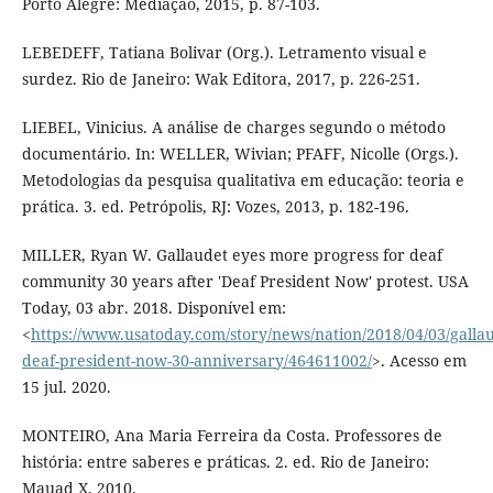
Porto Alegre: Mediação, 2015, p. 87-103.
LEBEDEFF, Tatiana Bolivar (Org.). Letramento visual e
surdez. Rio de Janeiro: Wak Editora, 2017, p. 226-251.
LIEBEL, Vinicius. A análise de charges segundo o método
documentário. In: WELLER, Wivian; PFAFF, Nicolle (Orgs.).
Metodologias da pesquisa qualitativa em educação: teoria e
prática. 3. ed. Petrópolis, RJ: Vozes, 2013, p. 182-196.
MILLER, Ryan W. Gallaudet eyes more progress for deaf
community 30 years after 'Deaf President Now' protest. USA
Today, 03 abr. 2018. Disponível em:
<
https://www.usatoday.com/story/news/nation/2018/04/03/gallau
deaf-president-now-30-anniversary/464611002/
>. Acesso em
15 jul. 2020.
MONTEIRO, Ana Maria Ferreira da Costa. Professores de
história: entre saberes e práticas. 2. ed. Rio de Janeiro:
Mauad X, 2010.