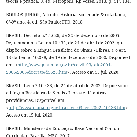
teoria e prática. 3. ed. Petrópolis, RJ: Vozes, 2013, p. 114-134.
BOULOS JÚNIOR, Alfredo. História: sociedade & cidadania,
6º-9º ano. 4. ed. São Paulo: FTD, 2018.
BRASIL. Decreto n.º 5.626, de 22 de dezembro de 2005.
Regulamenta a Lei no 10.436, de 24 de abril de 2002, que
dispõe sobre a Língua Brasileira de Sinais - Libras, e o art.
18 da Lei no 10.098, de 19 de dezembro de 2000. Disponível
em: <
http://www.planalto.gov.br/ccivil_03/_ato2004-
2006/2005/decreto/d5626.htm
>. Acesso em 15 jul. 2020.
BRASIL. Lei n.º 10.436, de 24 de abril de 2002. Dispõe sobre
a Língua Brasileira de Sinais - Libras e dá outras
providências. Disponível em:
<
http://www.planalto.gov.br/ccivil_03/leis/2002/l10436.htm
>.
Acesso em 15 jul. 2020.
BRASIL. Ministério da Educação. Base Nacional Comum
Curricular. Brasília: MEC, 2017.