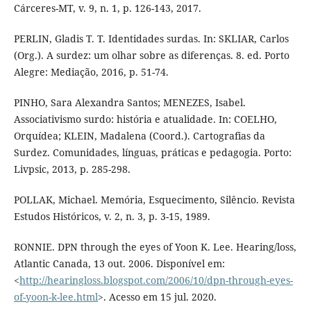
Cárceres-MT, v. 9, n. 1, p. 126-143, 2017.
PERLIN, Gladis T. T. Identidades surdas. In: SKLIAR, Carlos
(Org.). A surdez: um olhar sobre as diferenças. 8. ed. Porto
Alegre: Mediação, 2016, p. 51-74.
PINHO, Sara Alexandra Santos; MENEZES, Isabel.
Associativismo surdo: história e atualidade. In: COELHO,
Orquídea; KLEIN, Madalena (Coord.). Cartografias da
Surdez. Comunidades, línguas, práticas e pedagogia. Porto:
Livpsic, 2013, p. 285-298.
POLLAK, Michael. Memória, Esquecimento, Silêncio. Revista
Estudos Históricos, v. 2, n. 3, p. 3-15, 1989.
RONNIE. DPN through the eyes of Yoon K. Lee. Hearing/loss,
Atlantic Canada, 13 out. 2006. Disponível em:
<
http://hearingloss.blogspot.com/2006/10/dpn-through-eyes-
of-yoon-k-lee.html
>. Acesso em 15 jul. 2020.