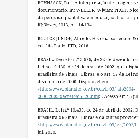
BOHNSACK, Ralf. A interpretação de imagens s
documentário. In: WELLER, Wivian; PFAFF, Nicol
da pesquisa qualitativa em educação: teoria e prá
RJ: Vozes, 2013, p. 114-134.
BOULOS JÚNIOR, Alfredo. História: sociedade & c
ed. São Paulo: FTD, 2018.
BRASIL. Decreto n.º 5.626, de 22 de dezembro 
Lei no 10.436, de 24 de abril de 2002, que disp
Brasileira de Sinais - Libras, e o art. 18 da Lei n
dezembro de 2000. Disponível em:
<
http://www.planalto.gov.br/ccivil_03/_ato2004-
2006/2005/decreto/d5626.htm
>. Acesso em 15 jul
BRASIL. Lei n.º 10.436, de 24 de abril de 2002. 
Brasileira de Sinais - Libras e dá outras providê
<
http://www.planalto.gov.br/ccivil_03/leis/2002/
jul. 2020.