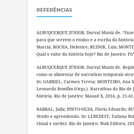
REFERÊNCIAS
ALBUQUERQUE JÚNIOR, Durval Muniz de. “Fazer
para que servem o ensino e a escrita da histór
Marcia; ROCHA, Helenice; REZNIK, Luis; MONTEI
Qual o valor da história hoje? Rio de Janeiro: FGV
ALBUQUERQUE JÚNIOR, Durval Muniz de. Regime
como se alimentar de narrativas temporais atrav
In: GABRIEL, Carmen Teresa; MONTEIRO, Ana 
Leonardo Bomfim (Orgs.). Narrativas do Rio de 
história. Rio de Janeiro: Mauad X, 2016, p. 21-42
BARRAL, Julia; PINTO-SILVA, Flavio Eduardo; R
Vendo e aprendendo. In: LEBEDEFF, Tatiana Bol
visual e surdez. Rio de Janeiro: Wak Editora, 201