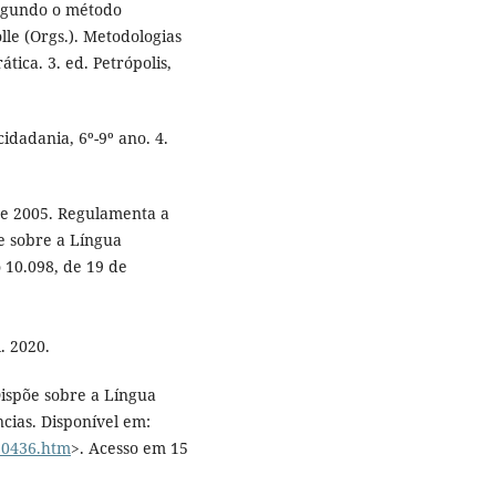
egundo o método
le (Orgs.). Metodologias
tica. 3. ed. Petrópolis,
idadania, 6º-9º ano. 4.
de 2005. Regulamenta a
õe sobre a Língua
o 10.098, de 19 de
. 2020.
Dispõe sobre a Língua
ncias. Disponível em:
l10436.htm
>. Acesso em 15