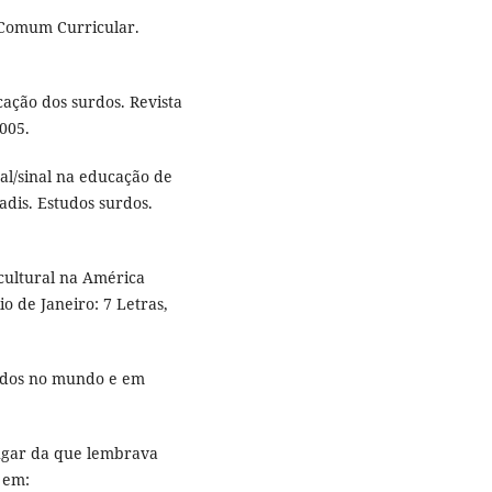
 Comum Curricular.
ção dos surdos. Revista
005.
l/sinal na educação de
adis. Estudos surdos.
cultural na América
o de Janeiro: 7 Letras,
urdos no mundo e em
ugar da que lembrava
l em: