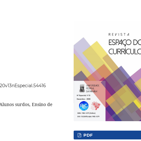
020v13nEspecial.54416
 Alunos surdos, Ensino de
PDF