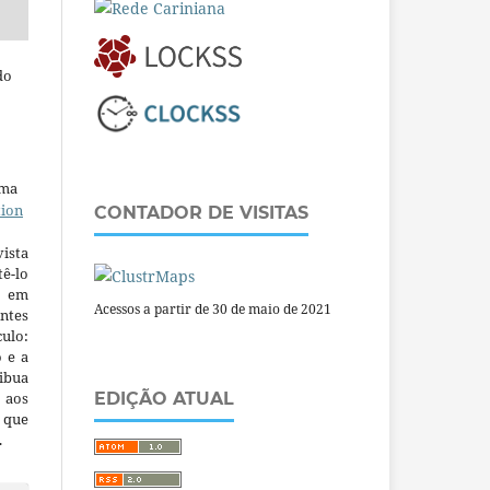
do
uma
tion
CONTADOR DE VISITAS
ista
ê-lo
m em
Acessos a partir de 30 de maio de 2021
ntes
culo:
o e a
ibua
 aos
EDIÇÃO ATUAL
a que
.