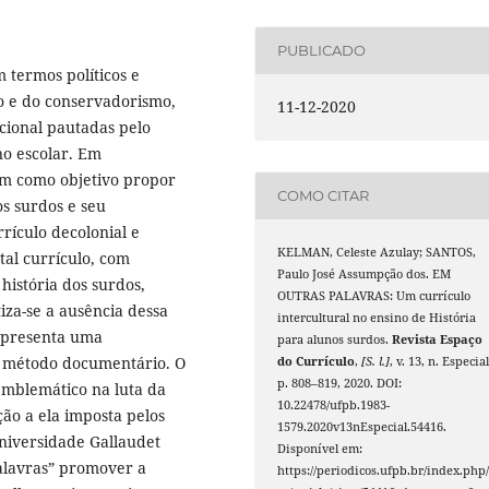
PUBLICADO
 termos políticos e
mo e do conservadorismo,
11-12-2020
cional pautadas pelo
no escolar. Em
tem como objetivo propor
COMO CITAR
s surdos e seu
rículo decolonial e
KELMAN, Celeste Azulay; SANTOS,
tal currículo, com
Paulo José Assumpção dos. EM
história dos surdos,
OUTRAS PALAVRAS: Um currículo
tiza-se a ausência dessa
intercultural no ensino de História
e apresenta uma
para alunos surdos.
Revista Espaço
o método documentário. O
do Currículo
,
[S. l.]
, v. 13, n. Especial
p. 808–819, 2020. DOI:
mblemático na luta da
10.22478/ufpb.1983-
o a ela imposta pelos
1579.2020v13nEspecial.54416.
Universidade Gallaudet
Disponível em:
alavras” promover a
https://periodicos.ufpb.br/index.php/