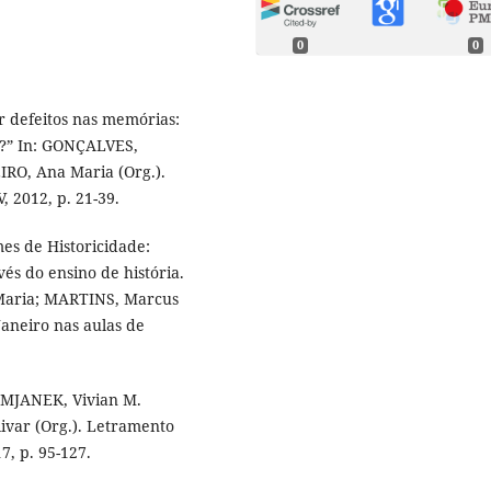
0
0
 defeitos nas memórias:
ia?” In: GONÇALVES,
RO, Ana Maria (Org.).
, 2012, p. 21-39.
s de Historicidade:
és do ensino de história.
Maria; MARTINS, Marcus
Janeiro nas aulas de
.
UMJANEK, Vivian M.
ivar (Org.). Letramento
7, p. 95-127.