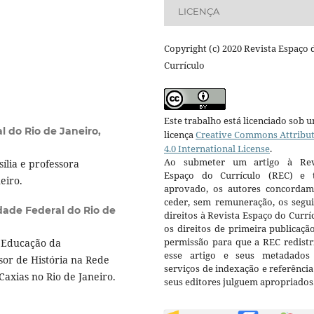
LICENÇA
Copyright (c) 2020 Revista Espaço 
Currículo
Este trabalho está licenciado sob 
l do Rio de Janeiro,
licença
Creative Commons Attribu
4.0 International License
.
Ao submeter um artigo à Rev
ília e professora
Espaço do Currículo (REC) e t
eiro.
aprovado, os autores concorda
ceder, sem remuneração, os segui
dade Federal do Rio de
direitos à Revista Espaço do Currí
os direitos de primeira publicaçã
permissão para que a REC redistr
 Educação da
esse artigo e seus metadados
sor de História na Rede
serviços de indexação e referênci
axias no Rio de Janeiro.
seus editores julguem apropriados