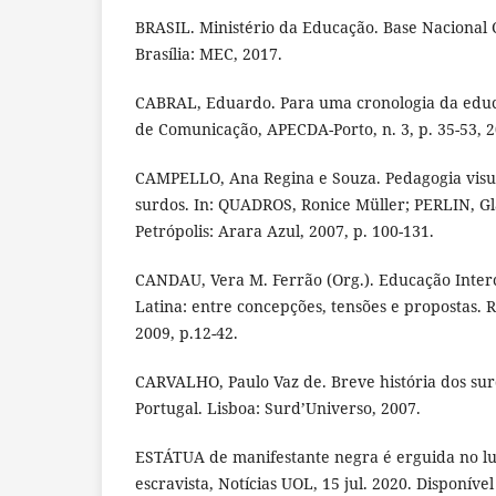
BRASIL. Ministério da Educação. Base Nacional
Brasília: MEC, 2017.
CABRAL, Eduardo. Para uma cronologia da educa
de Comunicação, APECDA-Porto, n. 3, p. 35-53, 2
CAMPELLO, Ana Regina e Souza. Pedagogia visua
surdos. In: QUADROS, Ronice Müller; PERLIN, Gl
Petrópolis: Arara Azul, 2007, p. 100-131.
CANDAU, Vera M. Ferrão (Org.). Educação Inter
Latina: entre concepções, tensões e propostas. Ri
2009, p.12-42.
CARVALHO, Paulo Vaz de. Breve história dos s
Portugal. Lisboa: Surd’Universo, 2007.
ESTÁTUA de manifestante negra é erguida no l
escravista, Notícias UOL, 15 jul. 2020. Disponíve