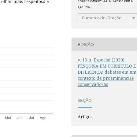
 olhar mais respeitoso e
ec/article/view/54416. Acesso em: 6
ago. 2026.
Fomatos de Citação
EDIÇÃO
v. 13 n. Especial (2020):
PESQUISA EM CURRÍCULO E
DIFERENÇA: debates em um
contexto de proeminências
conservadoras
SEÇÃO
Artigos