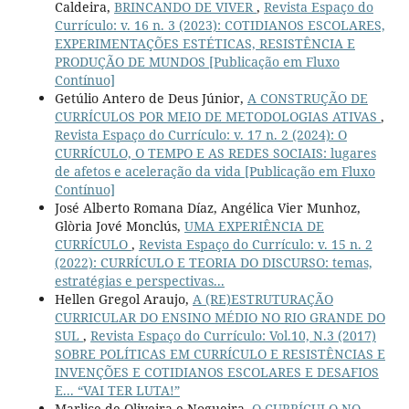
Caldeira,
BRINCANDO DE VIVER
,
Revista Espaço do
Currículo: v. 16 n. 3 (2023): COTIDIANOS ESCOLARES,
EXPERIMENTAÇÕES ESTÉTICAS, RESISTÊNCIA E
PRODUÇÃO DE MUNDOS [Publicação em Fluxo
Contínuo]
Getúlio Antero de Deus Júnior,
A CONSTRUÇÃO DE
CURRÍCULOS POR MEIO DE METODOLOGIAS ATIVAS
,
Revista Espaço do Currículo: v. 17 n. 2 (2024): O
CURRÍCULO, O TEMPO E AS REDES SOCIAIS: lugares
de afetos e aceleração da vida [Publicação em Fluxo
Contínuo]
José Alberto Romana Díaz, Angélica Vier Munhoz,
Glòria Jové Monclús,
UMA EXPERIÊNCIA DE
CURRÍCULO
,
Revista Espaço do Currículo: v. 15 n. 2
(2022): CURRÍCULO E TEORIA DO DISCURSO: temas,
estratégias e perspectivas...
Hellen Gregol Araujo,
A (RE)ESTRUTURAÇÃO
CURRICULAR DO ENSINO MÉDIO NO RIO GRANDE DO
SUL
,
Revista Espaço do Currículo: Vol.10, N.3 (2017)
SOBRE POLÍTICAS EM CURRÍCULO E RESISTÊNCIAS E
INVENÇÕES E COTIDIANOS ESCOLARES E DESAFIOS
E... “VAI TER LUTA!”
Marlice de Oliveira e Nogueira,
O CURRÍCULO NO