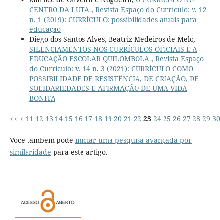
CENTRO DA LUTA
,
Revista Espaço do Currículo: v. 12
n. 1 (2019): CURRÍCULO: possibilidades atuais para
educação
Diego dos Santos Alves, Beatriz Medeiros de Melo,
SILENCIAMENTOS NOS CURRÍCULOS OFICIAIS E A
EDUCAÇÃO ESCOLAR QUILOMBOLA
,
Revista Espaço
do Currículo: v. 14 n. 3 (2021): CURRÍCULO COMO
POSSIBILIDADE DE RESISTÊNCIA, DE CRIAÇÃO, DE
SOLIDARIEDADES E AFIRMAÇÃO DE UMA VIDA
BONITA
<<
<
11
12
13
14
15
16
17
18
19
20
21
22
23
24
25
26
27
28
29
30
Você também pode
iniciar uma pesquisa avançada por
similaridade
para este artigo.