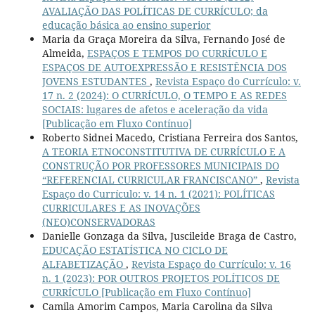
AVALIAÇÃO DAS POLÍTICAS DE CURRÍCULO; da
educação básica ao ensino superior
Maria da Graça Moreira da Silva, Fernando José de
Almeida,
ESPAÇOS E TEMPOS DO CURRÍCULO E
ESPAÇOS DE AUTOEXPRESSÃO E RESISTÊNCIA DOS
JOVENS ESTUDANTES
,
Revista Espaço do Currículo: v.
17 n. 2 (2024): O CURRÍCULO, O TEMPO E AS REDES
SOCIAIS: lugares de afetos e aceleração da vida
[Publicação em Fluxo Contínuo]
Roberto Sidnei Macedo, Cristiana Ferreira dos Santos,
A TEORIA ETNOCONSTITUTIVA DE CURRÍCULO E A
CONSTRUÇÃO POR PROFESSORES MUNICIPAIS DO
“REFERENCIAL CURRICULAR FRANCISCANO”
,
Revista
Espaço do Currículo: v. 14 n. 1 (2021): POLÍTICAS
CURRICULARES E AS INOVAÇÕES
(NEO)CONSERVADORAS
Danielle Gonzaga da Silva, Juscileide Braga de Castro,
EDUCAÇÃO ESTATÍSTICA NO CICLO DE
ALFABETIZAÇÃO
,
Revista Espaço do Currículo: v. 16
n. 1 (2023): POR OUTROS PROJETOS POLÍTICOS DE
CURRÍCULO [Publicação em Fluxo Contínuo]
Camila Amorim Campos, Maria Carolina da Silva