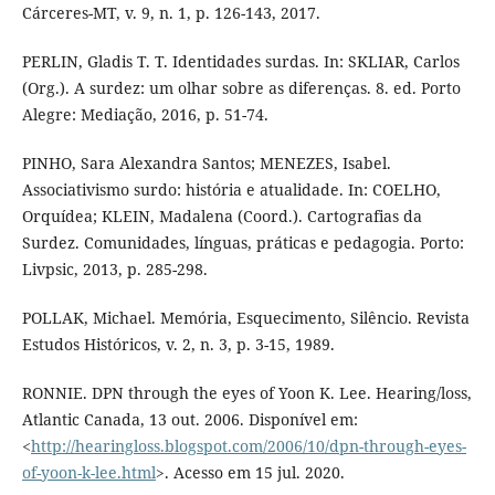
Cárceres-MT, v. 9, n. 1, p. 126-143, 2017.
PERLIN, Gladis T. T. Identidades surdas. In: SKLIAR, Carlos
(Org.). A surdez: um olhar sobre as diferenças. 8. ed. Porto
Alegre: Mediação, 2016, p. 51-74.
PINHO, Sara Alexandra Santos; MENEZES, Isabel.
Associativismo surdo: história e atualidade. In: COELHO,
Orquídea; KLEIN, Madalena (Coord.). Cartografias da
Surdez. Comunidades, línguas, práticas e pedagogia. Porto:
Livpsic, 2013, p. 285-298.
POLLAK, Michael. Memória, Esquecimento, Silêncio. Revista
Estudos Históricos, v. 2, n. 3, p. 3-15, 1989.
RONNIE. DPN through the eyes of Yoon K. Lee. Hearing/loss,
Atlantic Canada, 13 out. 2006. Disponível em:
<
http://hearingloss.blogspot.com/2006/10/dpn-through-eyes-
of-yoon-k-lee.html
>. Acesso em 15 jul. 2020.