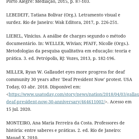
Porto Alegre: Mediação, 2015, p. 87-103.
LEBEDEFF, Tatiana Bolivar (Org.). Letramento visual e
surdez. Rio de Janeiro: Wak Editora, 2017, p. 226-251.
LIEBEL, Vinicius. A análise de charges segundo o método
documentário. In: WELLER, Wivian; PFAFF, Nicolle (Orgs.).
Metodologias da pesquisa qualitativa em educação: teoria e
prática. 3. ed. Petrópolis, RJ: Vozes, 2013, p. 182-196.
MILLER, Ryan W. Gallaudet eyes more progress for deaf
community 30 years after 'Deaf President Now' protest. USA
Today, 03 abr. 2018. Disponível em:
<
https://www.usatoday.com/story/news/nation/2018/04/03/gallau
deaf-president-now-30-anniversary/464611002/
>. Acesso em
15 jul. 2020.
MONTEIRO, Ana Maria Ferreira da Costa. Professores de
história: entre saberes e práticas. 2. ed. Rio de Janeiro:
Mauad X, 2010.