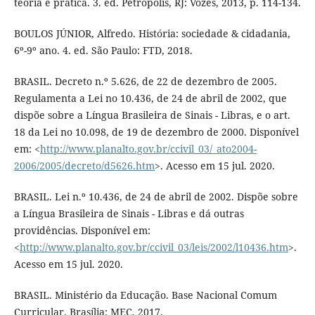
teoria e prática. 3. ed. Petrópolis, RJ: Vozes, 2013, p. 114-134.
BOULOS JÚNIOR, Alfredo. História: sociedade & cidadania,
6º-9º ano. 4. ed. São Paulo: FTD, 2018.
BRASIL. Decreto n.º 5.626, de 22 de dezembro de 2005.
Regulamenta a Lei no 10.436, de 24 de abril de 2002, que
dispõe sobre a Língua Brasileira de Sinais - Libras, e o art.
18 da Lei no 10.098, de 19 de dezembro de 2000. Disponível
em: <
http://www.planalto.gov.br/ccivil_03/_ato2004-
2006/2005/decreto/d5626.htm
>. Acesso em 15 jul. 2020.
BRASIL. Lei n.º 10.436, de 24 de abril de 2002. Dispõe sobre
a Língua Brasileira de Sinais - Libras e dá outras
providências. Disponível em:
<
http://www.planalto.gov.br/ccivil_03/leis/2002/l10436.htm
>.
Acesso em 15 jul. 2020.
BRASIL. Ministério da Educação. Base Nacional Comum
Curricular. Brasília: MEC, 2017.