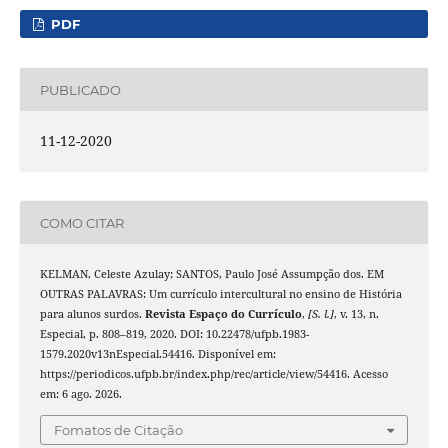
PDF
PUBLICADO
11-12-2020
COMO CITAR
KELMAN, Celeste Azulay; SANTOS, Paulo José Assumpção dos. EM
OUTRAS PALAVRAS: Um currículo intercultural no ensino de História
para alunos surdos.
Revista Espaço do Currículo
,
[S. l.]
, v. 13, n.
Especial, p. 808–819, 2020. DOI: 10.22478/ufpb.1983-
1579.2020v13nEspecial.54416. Disponível em:
https://periodicos.ufpb.br/index.php/rec/article/view/54416. Acesso
em: 6 ago. 2026.
Fomatos de Citação