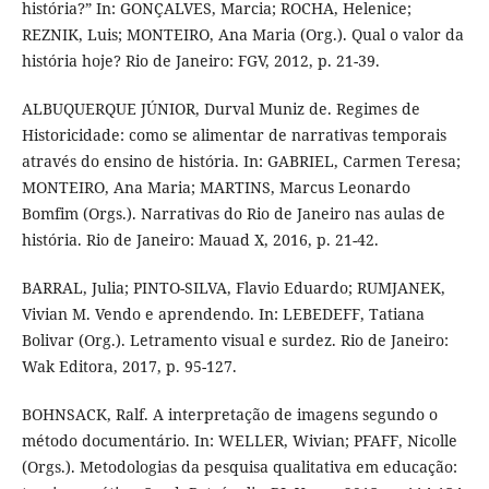
história?” In: GONÇALVES, Marcia; ROCHA, Helenice;
REZNIK, Luis; MONTEIRO, Ana Maria (Org.). Qual o valor da
história hoje? Rio de Janeiro: FGV, 2012, p. 21-39.
ALBUQUERQUE JÚNIOR, Durval Muniz de. Regimes de
Historicidade: como se alimentar de narrativas temporais
através do ensino de história. In: GABRIEL, Carmen Teresa;
MONTEIRO, Ana Maria; MARTINS, Marcus Leonardo
Bomfim (Orgs.). Narrativas do Rio de Janeiro nas aulas de
história. Rio de Janeiro: Mauad X, 2016, p. 21-42.
BARRAL, Julia; PINTO-SILVA, Flavio Eduardo; RUMJANEK,
Vivian M. Vendo e aprendendo. In: LEBEDEFF, Tatiana
Bolivar (Org.). Letramento visual e surdez. Rio de Janeiro:
Wak Editora, 2017, p. 95-127.
BOHNSACK, Ralf. A interpretação de imagens segundo o
método documentário. In: WELLER, Wivian; PFAFF, Nicolle
(Orgs.). Metodologias da pesquisa qualitativa em educação: