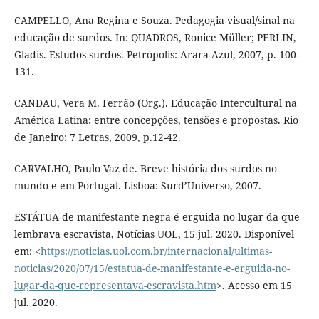
CAMPELLO, Ana Regina e Souza. Pedagogia visual/sinal na
educação de surdos. In: QUADROS, Ronice Müller; PERLIN,
Gladis. Estudos surdos. Petrópolis: Arara Azul, 2007, p. 100-
131.
CANDAU, Vera M. Ferrão (Org.). Educação Intercultural na
América Latina: entre concepções, tensões e propostas. Rio
de Janeiro: 7 Letras, 2009, p.12-42.
CARVALHO, Paulo Vaz de. Breve história dos surdos no
mundo e em Portugal. Lisboa: Surd’Universo, 2007.
ESTÁTUA de manifestante negra é erguida no lugar da que
lembrava escravista, Notícias UOL, 15 jul. 2020. Disponível
em: <
https://noticias.uol.com.br/internacional/ultimas-
noticias/2020/07/15/estatua-de-manifestante-e-erguida-no-
lugar-da-que-representava-escravista.htm
>. Acesso em 15
jul. 2020.