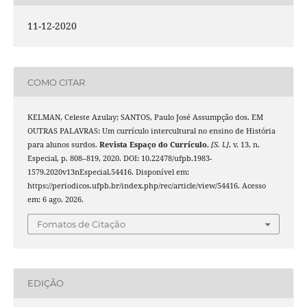
11-12-2020
COMO CITAR
KELMAN, Celeste Azulay; SANTOS, Paulo José Assumpção dos. EM
OUTRAS PALAVRAS: Um currículo intercultural no ensino de História
para alunos surdos.
Revista Espaço do Currículo
,
[S. l.]
, v. 13, n.
Especial, p. 808–819, 2020. DOI: 10.22478/ufpb.1983-
1579.2020v13nEspecial.54416. Disponível em:
https://periodicos.ufpb.br/index.php/rec/article/view/54416. Acesso
em: 6 ago. 2026.
Fomatos de Citação
EDIÇÃO