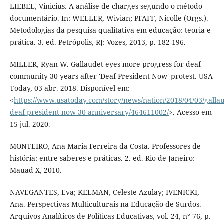
LIEBEL, Vinicius. A análise de charges segundo o método
documentário. In: WELLER, Wivian; PFAFF, Nicolle (Orgs.).
Metodologias da pesquisa qualitativa em educação: teoria e
prática. 3. ed. Petrópolis, RJ: Vozes, 2013, p. 182-196.
MILLER, Ryan W. Gallaudet eyes more progress for deaf
community 30 years after 'Deaf President Now' protest. USA
Today, 03 abr. 2018. Disponível em:
<
https://www.usatoday.com/story/news/nation/2018/04/03/gallau
deaf-president-now-30-anniversary/464611002/
>. Acesso em
15 jul. 2020.
MONTEIRO, Ana Maria Ferreira da Costa. Professores de
história: entre saberes e práticas. 2. ed. Rio de Janeiro:
Mauad X, 2010.
NAVEGANTES, Eva; KELMAN, Celeste Azulay; IVENICKI,
Ana. Perspectivas Multiculturais na Educação de Surdos.
Arquivos Analíticos de Políticas Educativas, vol. 24, n° 76, p.