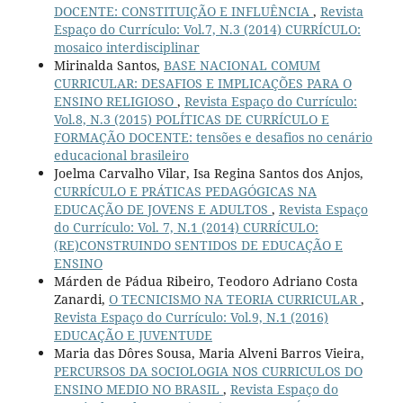
DOCENTE: CONSTITUIÇÃO E INFLUÊNCIA
,
Revista
Espaço do Currículo: Vol.7, N.3 (2014) CURRÍCULO:
mosaico interdisciplinar
Mirinalda Santos,
BASE NACIONAL COMUM
CURRICULAR: DESAFIOS E IMPLICAÇÕES PARA O
ENSINO RELIGIOSO
,
Revista Espaço do Currículo:
Vol.8, N.3 (2015) POLÍTICAS DE CURRÍCULO E
FORMAÇÃO DOCENTE: tensões e desafios no cenário
educacional brasileiro
Joelma Carvalho Vilar, Isa Regina Santos dos Anjos,
CURRÍCULO E PRÁTICAS PEDAGÓGICAS NA
EDUCAÇÃO DE JOVENS E ADULTOS
,
Revista Espaço
do Currículo: Vol. 7, N.1 (2014) CURRÍCULO:
(RE)CONSTRUINDO SENTIDOS DE EDUCAÇÃO E
ENSINO
Márden de Pádua Ribeiro, Teodoro Adriano Costa
Zanardi,
O TECNICISMO NA TEORIA CURRICULAR
,
Revista Espaço do Currículo: Vol.9, N.1 (2016)
EDUCAÇÃO E JUVENTUDE
Maria das Dôres Sousa, Maria Alveni Barros Vieira,
PERCURSOS DA SOCIOLOGIA NOS CURRICULOS DO
ENSINO MEDIO NO BRASIL
,
Revista Espaço do