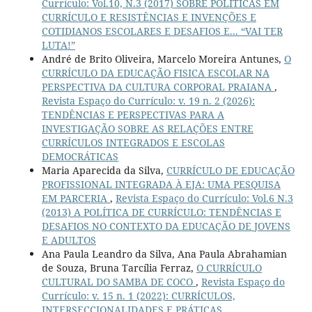
Currículo: Vol.10, N.3 (2017) SOBRE POLÍTICAS EM
CURRÍCULO E RESISTÊNCIAS E INVENÇÕES E
COTIDIANOS ESCOLARES E DESAFIOS E... “VAI TER
LUTA!”
André de Brito Oliveira, Marcelo Moreira Antunes,
O
CURRÍCULO DA EDUCAÇÃO FISICA ESCOLAR NA
PERSPECTIVA DA CULTURA CORPORAL PRAIANA
,
Revista Espaço do Currículo: v. 19 n. 2 (2026):
TENDÊNCIAS E PERSPECTIVAS PARA A
INVESTIGAÇÃO SOBRE AS RELAÇÕES ENTRE
CURRÍCULOS INTEGRADOS E ESCOLAS
DEMOCRÁTICAS
Maria Aparecida da Silva,
CURRÍCULO DE EDUCAÇÃO
PROFISSIONAL INTEGRADA À EJA: UMA PESQUISA
EM PARCERIA
,
Revista Espaço do Currículo: Vol.6 N.3
(2013) A POLÍTICA DE CURRÍCULO: TENDÊNCIAS E
DESAFIOS NO CONTEXTO DA EDUCAÇÃO DE JOVENS
E ADULTOS
Ana Paula Leandro da Silva, Ana Paula Abrahamian
de Souza, Bruna Tarcília Ferraz,
O CURRÍCULO
CULTURAL DO SAMBA DE COCO
,
Revista Espaço do
Currículo: v. 15 n. 1 (2022): CURRÍCULOS,
INTERSECCIONALIDADES E PRÁTICAS