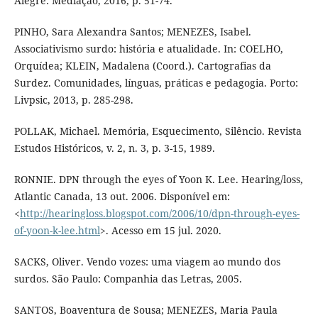
Alegre: Mediação, 2016, p. 51-74.
PINHO, Sara Alexandra Santos; MENEZES, Isabel.
Associativismo surdo: história e atualidade. In: COELHO,
Orquídea; KLEIN, Madalena (Coord.). Cartografias da
Surdez. Comunidades, línguas, práticas e pedagogia. Porto:
Livpsic, 2013, p. 285-298.
POLLAK, Michael. Memória, Esquecimento, Silêncio. Revista
Estudos Históricos, v. 2, n. 3, p. 3-15, 1989.
RONNIE. DPN through the eyes of Yoon K. Lee. Hearing/loss,
Atlantic Canada, 13 out. 2006. Disponível em:
<
http://hearingloss.blogspot.com/2006/10/dpn-through-eyes-
of-yoon-k-lee.html
>. Acesso em 15 jul. 2020.
SACKS, Oliver. Vendo vozes: uma viagem ao mundo dos
surdos. São Paulo: Companhia das Letras, 2005.
SANTOS, Boaventura de Sousa; MENEZES, Maria Paula