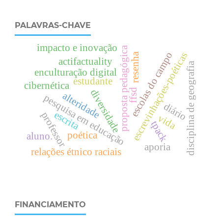
PALAVRAS-CHAVE
impacto e inovação
proposta pedagógica
escolas do campo
escrevinhações-poéticas
resenha
actifactuality
disciplina de geografia
enculturação digital
estudante
cibernética
ffsd
diversidade
alteridade
pesquisa em educação
diário
escrita
professor
vida
tpack
poética
aluno.
aporia
relações étnico raciais
FINANCIAMENTO