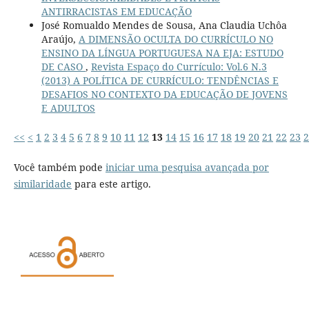
ANTIRRACISTAS EM EDUCAÇÃO
José Romualdo Mendes de Sousa, Ana Claudia Uchôa
Araújo,
A DIMENSÃO OCULTA DO CURRÍCULO NO
ENSINO DA LÍNGUA PORTUGUESA NA EJA: ESTUDO
DE CASO
,
Revista Espaço do Currículo: Vol.6 N.3
(2013) A POLÍTICA DE CURRÍCULO: TENDÊNCIAS E
DESAFIOS NO CONTEXTO DA EDUCAÇÃO DE JOVENS
E ADULTOS
<<
<
1
2
3
4
5
6
7
8
9
10
11
12
13
14
15
16
17
18
19
20
21
22
23
2
Você também pode
iniciar uma pesquisa avançada por
similaridade
para este artigo.