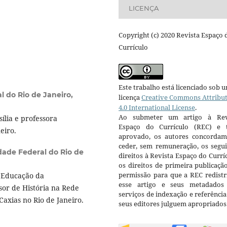
LICENÇA
Copyright (c) 2020 Revista Espaço 
Currículo
Este trabalho está licenciado sob 
l do Rio de Janeiro,
licença
Creative Commons Attribu
4.0 International License
.
Ao submeter um artigo à Rev
ília e professora
Espaço do Currículo (REC) e t
eiro.
aprovado, os autores concorda
ceder, sem remuneração, os segui
dade Federal do Rio de
direitos à Revista Espaço do Currí
os direitos de primeira publicaçã
permissão para que a REC redistr
 Educação da
esse artigo e seus metadados
sor de História na Rede
serviços de indexação e referênci
axias no Rio de Janeiro.
seus editores julguem apropriados