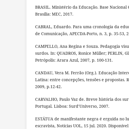
BRASIL. Ministério da Educação. Base Nacional
Brasília: MEC, 2017.
CABRAL, Eduardo. Para uma cronologia da educa
de Comunicação, APECDA-Porto, n. 3, p. 35-53, 2
CAMPELLO, Ana Regina e Souza. Pedagogia visua
surdos. In: QUADROS, Ronice Müller; PERLIN, Gl
Petrópolis: Arara Azul, 2007, p. 100-131.
CANDAU, Vera M. Ferrão (Org.). Educação Inter
Latina: entre concepções, tensões e propostas. Ri
2009, p.12-42.
CARVALHO, Paulo Vaz de. Breve história dos s
Portugal. Lisboa: Surd’Universo, 2007.
ESTÁTUA de manifestante negra é erguida no l
escravista, Notícias UOL, 15 jul. 2020. Disponíve