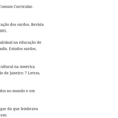
 Comum Curricular.
ção dos surdos. Revista
005.
l/sinal na educação de
adis. Estudos surdos.
cultural na América
o de Janeiro: 7 Letras,
urdos no mundo e em
ugar da que lembrava
l em: