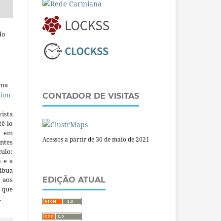
do
uma
tion
CONTADOR DE VISITAS
ista
ê-lo
m em
Acessos a partir de 30 de maio de 2021
ntes
culo:
o e a
ibua
 aos
EDIÇÃO ATUAL
a que
.