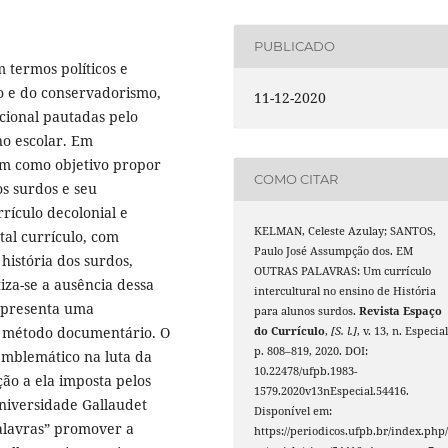
PUBLICADO
 termos políticos e
mo e do conservadorismo,
11-12-2020
cional pautadas pelo
no escolar. Em
tem como objetivo propor
COMO CITAR
s surdos e seu
rículo decolonial e
KELMAN, Celeste Azulay; SANTOS,
tal currículo, com
Paulo José Assumpção dos. EM
história dos surdos,
OUTRAS PALAVRAS: Um currículo
tiza-se a ausência dessa
intercultural no ensino de História
e apresenta uma
para alunos surdos.
Revista Espaço
o método documentário. O
do Currículo
,
[S. l.]
, v. 13, n. Especial
p. 808–819, 2020. DOI:
mblemático na luta da
10.22478/ufpb.1983-
o a ela imposta pelos
1579.2020v13nEspecial.54416.
Universidade Gallaudet
Disponível em:
alavras” promover a
https://periodicos.ufpb.br/index.php/