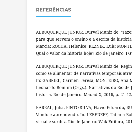
REFERÊNCIAS
ALBUQUERQUE JÚNIOR, Durval Muniz de. “Fazer
para que servem o ensino e a escrita da histór
Marcia; ROCHA, Helenice; REZNIK, Luis; MONTEI
Qual o valor da história hoje? Rio de Janeiro: FGV
ALBUQUERQUE JÚNIOR, Durval Muniz de. Regime
como se alimentar de narrativas temporais atrav
In: GABRIEL, Carmen Teresa; MONTEIRO, Ana 
Leonardo Bomfim (Orgs.). Narrativas do Rio de 
história. Rio de Janeiro: Mauad X, 2016, p. 21-42
BARRAL, Julia; PINTO-SILVA, Flavio Eduardo; R
Vendo e aprendendo. In: LEBEDEFF, Tatiana Bol
visual e surdez. Rio de Janeiro: Wak Editora, 201