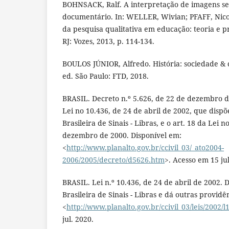
BOHNSACK, Ralf. A interpretação de imagens s
documentário. In: WELLER, Wivian; PFAFF, Nicol
da pesquisa qualitativa em educação: teoria e prá
RJ: Vozes, 2013, p. 114-134.
BOULOS JÚNIOR, Alfredo. História: sociedade & c
ed. São Paulo: FTD, 2018.
BRASIL. Decreto n.º 5.626, de 22 de dezembro 
Lei no 10.436, de 24 de abril de 2002, que disp
Brasileira de Sinais - Libras, e o art. 18 da Lei n
dezembro de 2000. Disponível em:
<
http://www.planalto.gov.br/ccivil_03/_ato2004-
2006/2005/decreto/d5626.htm
>. Acesso em 15 jul
BRASIL. Lei n.º 10.436, de 24 de abril de 2002. 
Brasileira de Sinais - Libras e dá outras providê
<
http://www.planalto.gov.br/ccivil_03/leis/2002/
jul. 2020.