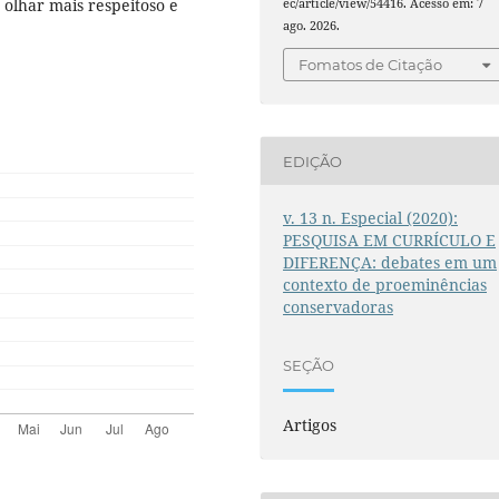
 olhar mais respeitoso e
ec/article/view/54416. Acesso em: 7
ago. 2026.
Fomatos de Citação
EDIÇÃO
v. 13 n. Especial (2020):
PESQUISA EM CURRÍCULO E
DIFERENÇA: debates em um
contexto de proeminências
conservadoras
SEÇÃO
Artigos