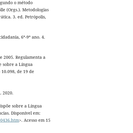
egundo o método
le (Orgs.). Metodologias
tica. 3. ed. Petrópolis,
idadania, 6º-9º ano. 4.
de 2005. Regulamenta a
õe sobre a Língua
o 10.098, de 19 de
. 2020.
Dispõe sobre a Língua
ncias. Disponível em:
l10436.htm
>. Acesso em 15