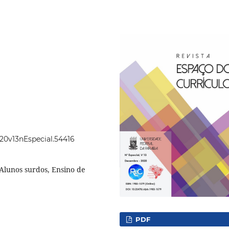
020v13nEspecial.54416
 Alunos surdos, Ensino de
PDF