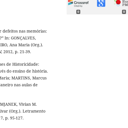
0
0
 defeitos nas memórias:
ia?” In: GONÇALVES,
RO, Ana Maria (Org.).
, 2012, p. 21-39.
s de Historicidade:
és do ensino de história.
Maria; MARTINS, Marcus
Janeiro nas aulas de
.
UMJANEK, Vivian M.
ivar (Org.). Letramento
7, p. 95-127.