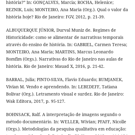
história?” In: GONÇALVES, Marcia; ROCHA, Helenice;
REZNIK, Luis; MONTEIRO, Ana Maria (Org.). Qual o valor da
história hoje? Rio de Janeiro: FGV, 2012, p. 21-39.
ALBUQUERQUE JÚNIOR, Durval Muniz de. Regimes de
Historicidade: como se alimentar de narrativas temporais
através do ensino de história. In: GABRIEL, Carmen Teresa;
MONTEIRO, Ana Maria; MARTINS, Marcus Leonardo
Bomfim (Orgs.). Narrativas do Rio de Janeiro nas aulas de
história. Rio de Janeiro: Mauad X, 2016, p. 21-42.
BARRAL, Julia; PINTO-SILVA, Flavio Eduardo; RUMJANEK,
Vivian M. Vendo e aprendendo. In: LEBEDEFF, Tatiana
Bolivar (Org.). Letramento visual e surdez. Rio de Janeiro:
Wak Editora, 2017, p. 95-127.
BOHNSACK, Ralf. A interpretação de imagens segundo o
método documentário. In: WELLER, Wivian; PFAFF, Nicolle
(Orgs.). Metodologias da pesquisa qualitativa em educação: