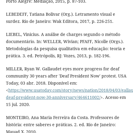
Porto Alegre: Mediação, 2015, p. 87-103.
LEBEDEFF, Tatiana Bolivar (Org.). Letramento visual e
surdez. Rio de Janeiro: Wak Editora, 2017, p. 226-251.
LIEBEL, Vinicius. A análise de charges segundo o método
documentário. In: WELLER, Wivian; PFAFF, Nicolle (Orgs.).
Metodologias da pesquisa qualitativa em educação: teoria e
prática. 3. ed. Petrópolis, RJ: Vozes, 2013, p. 182-196.
MILLER, Ryan W. Gallaudet eyes more progress for deaf
community 30 years after 'Deaf President Now' protest. USA
Today, 03 abr. 2018. Disponível em:
<
https://www.usatoday.com/story/news/nation/2018/04/03/gallau
deaf-president-now-30-anniversary/464611002/
>. Acesso em
15 jul. 2020.
MONTEIRO, Ana Maria Ferreira da Costa. Professores de
história: entre saberes e práticas. 2. ed. Rio de Janeiro:
Mauad X, 2010.