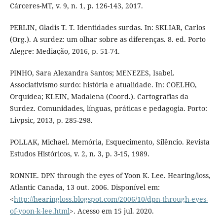
Cárceres-MT, v. 9, n. 1, p. 126-143, 2017.
PERLIN, Gladis T. T. Identidades surdas. In: SKLIAR, Carlos
(Org.). A surdez: um olhar sobre as diferenças. 8. ed. Porto
Alegre: Mediação, 2016, p. 51-74.
PINHO, Sara Alexandra Santos; MENEZES, Isabel.
Associativismo surdo: história e atualidade. In: COELHO,
Orquídea; KLEIN, Madalena (Coord.). Cartografias da
Surdez. Comunidades, línguas, práticas e pedagogia. Porto:
Livpsic, 2013, p. 285-298.
POLLAK, Michael. Memória, Esquecimento, Silêncio. Revista
Estudos Históricos, v. 2, n. 3, p. 3-15, 1989.
RONNIE. DPN through the eyes of Yoon K. Lee. Hearing/loss,
Atlantic Canada, 13 out. 2006. Disponível em:
<
http://hearingloss.blogspot.com/2006/10/dpn-through-eyes-
of-yoon-k-lee.html
>. Acesso em 15 jul. 2020.