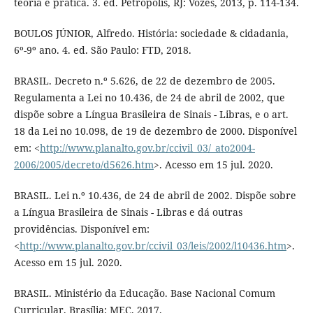
teoria e prática. 3. ed. Petrópolis, RJ: Vozes, 2013, p. 114-134.
BOULOS JÚNIOR, Alfredo. História: sociedade & cidadania,
6º-9º ano. 4. ed. São Paulo: FTD, 2018.
BRASIL. Decreto n.º 5.626, de 22 de dezembro de 2005.
Regulamenta a Lei no 10.436, de 24 de abril de 2002, que
dispõe sobre a Língua Brasileira de Sinais - Libras, e o art.
18 da Lei no 10.098, de 19 de dezembro de 2000. Disponível
em: <
http://www.planalto.gov.br/ccivil_03/_ato2004-
2006/2005/decreto/d5626.htm
>. Acesso em 15 jul. 2020.
BRASIL. Lei n.º 10.436, de 24 de abril de 2002. Dispõe sobre
a Língua Brasileira de Sinais - Libras e dá outras
providências. Disponível em:
<
http://www.planalto.gov.br/ccivil_03/leis/2002/l10436.htm
>.
Acesso em 15 jul. 2020.
BRASIL. Ministério da Educação. Base Nacional Comum
Curricular. Brasília: MEC, 2017.