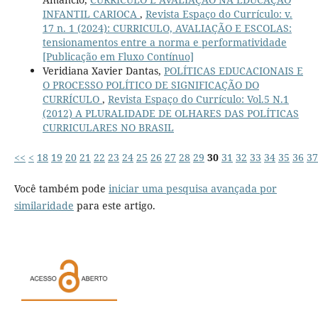
INFANTIL CARIOCA
,
Revista Espaço do Currículo: v.
17 n. 1 (2024): CURRICULO, AVALIAÇÃO E ESCOLAS:
tensionamentos entre a norma e performatividade
[Publicação em Fluxo Contínuo]
Veridiana Xavier Dantas,
POLÍTICAS EDUCACIONAIS E
O PROCESSO POLÍTICO DE SIGNIFICAÇÃO DO
CURRÍCULO
,
Revista Espaço do Currículo: Vol.5 N.1
(2012) A PLURALIDADE DE OLHARES DAS POLÍTICAS
CURRICULARES NO BRASIL
<<
<
18
19
20
21
22
23
24
25
26
27
28
29
30
31
32
33
34
35
36
37
Você também pode
iniciar uma pesquisa avançada por
similaridade
para este artigo.