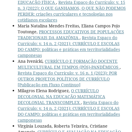
EDUCAÇÃO FÍSICA
,
Revista Espaço do Currículo: v. 15
n. 3 (2022): O QUE GANHAMOS, O QUE NÃO PODEMOS
PERDER: criações curriculares e tecnologias nos
cotidianos escolares
Maria Natalina Mendes Freitas, Eliana Campos Pojo
Toutonge,
PROCESSOS EDUCATIVOS DE POPULAÇÕES
TRADICIONAIS DA AMAZÔNIA
,
Revista Espaço do
Currículo: v. 14 n. 2 (2021): CURRÍCULO E ESCOLAS
DO CAMPO: políticas e práticas em territorialidades
camponesas
Ana Ivenicki,
CURRÍCULO E FORMAÇÃO DOCENTE
MULTICULTURAL EM TEMPOS (PÓS)-PANDÊMICOS
,
Revista Espaço do Currículo: v. 16 n. 1 (2023): POR
OUTROS PROJETOS POLÍTICOS DE CURRÍCULO
[Publicação em Fluxo Contínuo]
Milagros Elena Rodriguez,
O CURRÍCULO
DECOLONIAL NA EDUCAÇÃO MATEMÁTICA
DECOLONIAL TRANSCOMPLEX
,
Revista Espaço do
Currículo: v. 14 n. 2 (2021): CURRÍCULO E ESCOLAS
DO CAMPO: políticas e práticas em territorialidades
camponesas
Virgínia Louzada, Roberta Teixeira, Cristiane
Amancio,
CURRÍCULO E AVALIAÇÃO NA EDUCAÇÃO