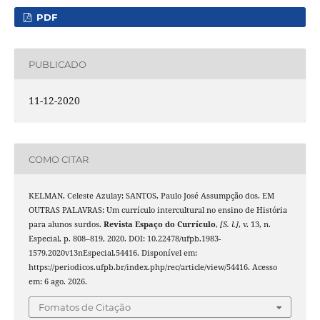
PDF
PUBLICADO
11-12-2020
COMO CITAR
KELMAN, Celeste Azulay; SANTOS, Paulo José Assumpção dos. EM
OUTRAS PALAVRAS: Um currículo intercultural no ensino de História
para alunos surdos.
Revista Espaço do Currículo
,
[S. l.]
, v. 13, n.
Especial, p. 808–819, 2020. DOI: 10.22478/ufpb.1983-
1579.2020v13nEspecial.54416. Disponível em:
https://periodicos.ufpb.br/index.php/rec/article/view/54416. Acesso
em: 6 ago. 2026.
Fomatos de Citação