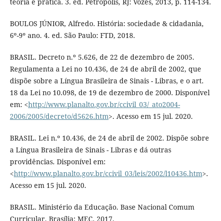
teoria e prática. 3. ed. Petrópolis, RJ: Vozes, 2013, p. 114-134.
BOULOS JÚNIOR, Alfredo. História: sociedade & cidadania,
6º-9º ano. 4. ed. São Paulo: FTD, 2018.
BRASIL. Decreto n.º 5.626, de 22 de dezembro de 2005.
Regulamenta a Lei no 10.436, de 24 de abril de 2002, que
dispõe sobre a Língua Brasileira de Sinais - Libras, e o art.
18 da Lei no 10.098, de 19 de dezembro de 2000. Disponível
em: <
http://www.planalto.gov.br/ccivil_03/_ato2004-
2006/2005/decreto/d5626.htm
>. Acesso em 15 jul. 2020.
BRASIL. Lei n.º 10.436, de 24 de abril de 2002. Dispõe sobre
a Língua Brasileira de Sinais - Libras e dá outras
providências. Disponível em:
<
http://www.planalto.gov.br/ccivil_03/leis/2002/l10436.htm
>.
Acesso em 15 jul. 2020.
BRASIL. Ministério da Educação. Base Nacional Comum
Curricular. Brasília: MEC, 2017.