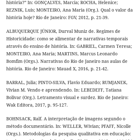
história?” In: GONÇALVES, Marcia; ROCHA, Helenice;
REZNIK, Luis; MONTEIRO, Ana Maria (Org.). Qual o valor da
história hoje? Rio de Janeiro: FGV, 2012, p. 21-39.
ALBUQUERQUE JÚNIOR, Durval Muniz de. Regimes de
Historicidade: como se alimentar de narrativas temporais
através do ensino de história. In: GABRIEL, Carmen Teresa;
MONTEIRO, Ana Maria; MARTINS, Marcus Leonardo
Bomfim (Orgs.). Narrativas do Rio de Janeiro nas aulas de
história. Rio de Janeiro: Mauad X, 2016, p. 21-42.
BARRAL, Julia; PINTO-SILVA, Flavio Eduardo; RUMJANEK,
Vivian M. Vendo e aprendendo. In: LEBEDEFF, Tatiana
Bolivar (Org.). Letramento visual e surdez. Rio de Janeiro:
Wak Editora, 2017, p. 95-127.
BOHNSACK, Ralf. A interpretação de imagens segundo o
método documentário. In: WELLER, Wivian; PFAFF, Nicolle
(Orgs.). Metodologias da pesquisa qualitativa em educação: