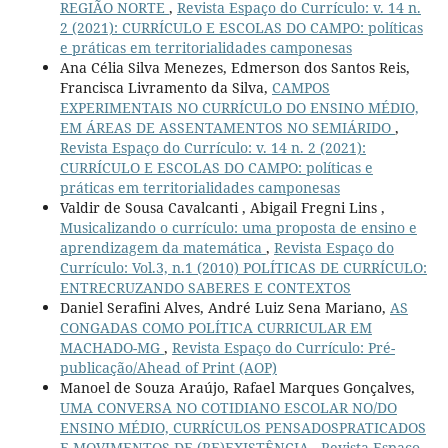
REGIÃO NORTE
,
Revista Espaço do Currículo: v. 14 n.
2 (2021): CURRÍCULO E ESCOLAS DO CAMPO: políticas
e práticas em territorialidades camponesas
Ana Célia Silva Menezes, Edmerson dos Santos Reis,
Francisca Livramento da Silva,
CAMPOS
EXPERIMENTAIS NO CURRÍCULO DO ENSINO MÉDIO,
EM ÁREAS DE ASSENTAMENTOS NO SEMIÁRIDO
,
Revista Espaço do Currículo: v. 14 n. 2 (2021):
CURRÍCULO E ESCOLAS DO CAMPO: políticas e
práticas em territorialidades camponesas
Valdir de Sousa Cavalcanti , Abigail Fregni Lins ,
Musicalizando o currículo: uma proposta de ensino e
aprendizagem da matemática
,
Revista Espaço do
Currículo: Vol.3, n.1 (2010) POLÍTICAS DE CURRÍCULO:
ENTRECRUZANDO SABERES E CONTEXTOS
Daniel Serafini Alves, André Luiz Sena Mariano,
AS
CONGADAS COMO POLÍTICA CURRICULAR EM
MACHADO-MG
,
Revista Espaço do Currículo: Pré-
publicação/Ahead of Print (AOP)
Manoel de Souza Araújo, Rafael Marques Gonçalves,
UMA CONVERSA NO COTIDIANO ESCOLAR NO/DO
ENSINO MÉDIO, CURRÍCULOS PENSADOSPRATICADOS
E MOVIMENTOS DE (RE)EXISTÊNCIA
,
Revista Espaço