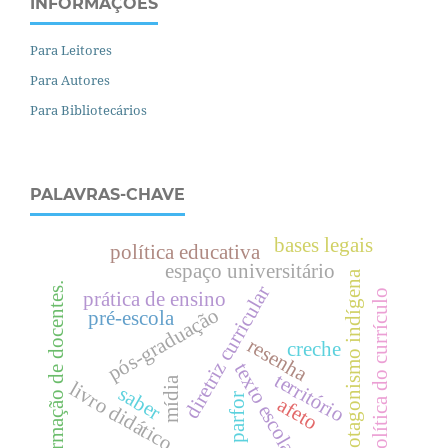
INFORMAÇÕES
Para Leitores
Para Autores
Para Bibliotecários
PALAVRAS-CHAVE
bases legais
política educativa
espaço universitário
protagonismo indígena
formação de docentes.
diretriz curricular
prática de ensino
política do currículo
pós-graduação
pré-escola
resenha
creche
texto escolar
território
mídia
livro didático.
saber
parfor
afeto