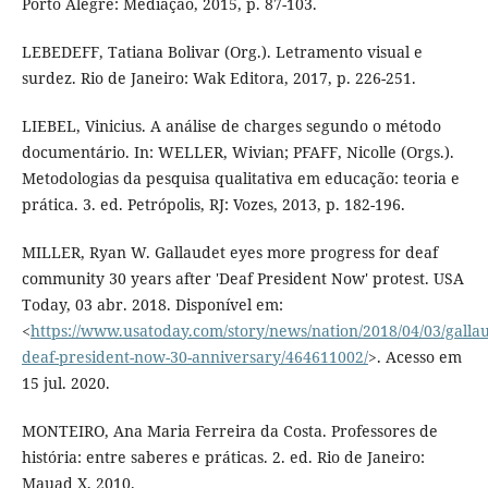
Porto Alegre: Mediação, 2015, p. 87-103.
LEBEDEFF, Tatiana Bolivar (Org.). Letramento visual e
surdez. Rio de Janeiro: Wak Editora, 2017, p. 226-251.
LIEBEL, Vinicius. A análise de charges segundo o método
documentário. In: WELLER, Wivian; PFAFF, Nicolle (Orgs.).
Metodologias da pesquisa qualitativa em educação: teoria e
prática. 3. ed. Petrópolis, RJ: Vozes, 2013, p. 182-196.
MILLER, Ryan W. Gallaudet eyes more progress for deaf
community 30 years after 'Deaf President Now' protest. USA
Today, 03 abr. 2018. Disponível em:
<
https://www.usatoday.com/story/news/nation/2018/04/03/gallau
deaf-president-now-30-anniversary/464611002/
>. Acesso em
15 jul. 2020.
MONTEIRO, Ana Maria Ferreira da Costa. Professores de
história: entre saberes e práticas. 2. ed. Rio de Janeiro:
Mauad X, 2010.