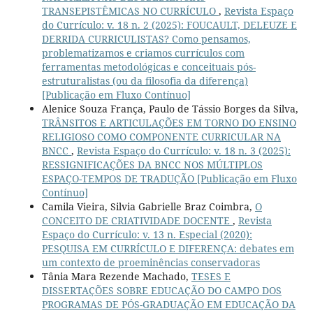
TRANSEPISTÊMICAS NO CURRÍCULO
,
Revista Espaço
do Currículo: v. 18 n. 2 (2025): FOUCAULT, DELEUZE E
DERRIDA CURRICULISTAS? Como pensamos,
problematizamos e criamos currículos com
ferramentas metodológicas e conceituais pós-
estruturalistas (ou da filosofia da diferença)
[Publicação em Fluxo Contínuo]
Alenice Souza França, Paulo de Tássio Borges da Silva,
TRÂNSITOS E ARTICULAÇÕES EM TORNO DO ENSINO
RELIGIOSO COMO COMPONENTE CURRICULAR NA
BNCC
,
Revista Espaço do Currículo: v. 18 n. 3 (2025):
RESSIGNIFICAÇÕES DA BNCC NOS MÚLTIPLOS
ESPAÇO-TEMPOS DE TRADUÇÃO [Publicação em Fluxo
Contínuo]
Camila Vieira, Silvia Gabrielle Braz Coimbra,
O
CONCEITO DE CRIATIVIDADE DOCENTE
,
Revista
Espaço do Currículo: v. 13 n. Especial (2020):
PESQUISA EM CURRÍCULO E DIFERENÇA: debates em
um contexto de proeminências conservadoras
Tânia Mara Rezende Machado,
TESES E
DISSERTAÇÕES SOBRE EDUCAÇÃO DO CAMPO DOS
PROGRAMAS DE PÓS-GRADUAÇÃO EM EDUCAÇÃO DA