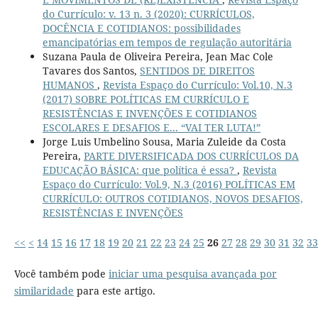
do Currículo: v. 13 n. 3 (2020): CURRÍCULOS,
DOCÊNCIA E COTIDIANOS: possibilidades
emancipatórias em tempos de regulação autoritária
Suzana Paula de Oliveira Pereira, Jean Mac Cole
Tavares dos Santos,
SENTIDOS DE DIREITOS
HUMANOS
,
Revista Espaço do Currículo: Vol.10, N.3
(2017) SOBRE POLÍTICAS EM CURRÍCULO E
RESISTÊNCIAS E INVENÇÕES E COTIDIANOS
ESCOLARES E DESAFIOS E... “VAI TER LUTA!”
Jorge Luis Umbelino Sousa, Maria Zuleide da Costa
Pereira,
PARTE DIVERSIFICADA DOS CURRÍCULOS DA
EDUCAÇÃO BÁSICA: que política é essa?
,
Revista
Espaço do Currículo: Vol.9, N.3 (2016) POLÍTICAS EM
CURRÍCULO: OUTROS COTIDIANOS, NOVOS DESAFIOS,
RESISTÊNCIAS E INVENÇÕES
<<
<
14
15
16
17
18
19
20
21
22
23
24
25
26
27
28
29
30
31
32
33
Você também pode
iniciar uma pesquisa avançada por
similaridade
para este artigo.