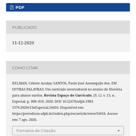
PDF
PUBLICADO
11-12-2020
COMO CITAR
KELMAN, Celeste Azulay; SANTOS, Paulo José Assumpção dos. EM
OUTRAS PALAVRAS: Um currículo intercultural no ensino de História
para alunos surdos.
Revista Espaço do Currículo
,
[S. l.]
, v. 13, n.
Especial, p. 808–819, 2020. DOI: 10.22478/ufpb.1983-
1579.2020v13nEspecial.54416. Disponível em:
https://periodicos.ufpb.br/index.php/rec/article/view/54416. Acesso
em: 7 ago. 2026.
Fomatos de Citação