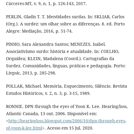
Cárceres-MT, v. 9, n. 1, p. 126-143, 2017.
PERLIN, Gladis T. T. Identidades surdas. In: SKLIAR, Carlos
(Org.). A surdez: um olhar sobre as diferenças. 8. ed. Porto
Alegre: Mediação, 2016, p. 51-74.
PINHO, Sara Alexandra Santos; MENEZES, Isabel.
Associativismo surdo: história e atualidade. In: COELHO,
Orquídea; KLEIN, Madalena (Coord.). Cartografias da
Surdez. Comunidades, línguas, práticas e pedagogia. Porto:
Livpsic, 2013, p. 285-298.
POLLAK, Michael. Memória, Esquecimento, Silêncio. Revista
Estudos Históricos, v. 2, n. 3, p. 3-15, 1989.
RONNIE. DPN through the eyes of Yoon K. Lee. Hearing/loss,
Atlantic Canada, 13 out. 2006. Disponível em:
<
http://hearingloss.blogspot.com/2006/10/dpn-through-eyes-
of-yoon-k-lee.html
>. Acesso em 15 jul. 2020.